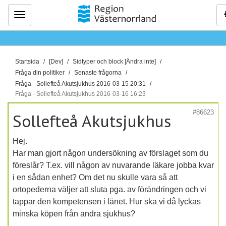
Meny
D
Startsida
[Dev]
Sidtyper och block [Ändra inte]
u
Fråga din politiker
Senaste frågorna
ä
Fråga - Sollefteå Akutsjukhus 2016-03-15 20:31
Fråga - Sollefteå Akutsjukhus 2016-03-16 16:23
r
h
#86623
Sollefteå Akutsjukhus
ä
r
Hej.
:
Har man gjort någon undersökning av förslaget som du
föreslår? T.ex. vill någon av nuvarande läkare jobba kvar
i en sådan enhet? Om det nu skulle vara så att
ortopederna väljer att sluta pga. av förändringen och vi
tappar den kompetensen i länet. Hur ska vi då lyckas
minska köpen från andra sjukhus?