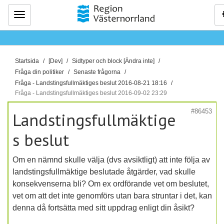
Meny
D
Startsida
[Dev]
Sidtyper och block [Ändra inte]
u
Fråga din politiker
Senaste frågorna
ä
Fråga - Landstingsfullmäktiges beslut 2016-08-21 18:16
Fråga - Landstingsfullmäktiges beslut 2016-09-02 23:29
r
h
#86453
Landstingsfullmäktige
ä
r
s beslut
:
Om en nämnd skulle välja (dvs avsiktligt) att inte följa av
landstingsfullmäktige beslutade åtgärder, vad skulle
konsekvenserna bli? Om ex ordförande vet om beslutet,
vet om att det inte genomförs utan bara struntar i det, kan
denna då fortsätta med sitt uppdrag enligt din åsikt?