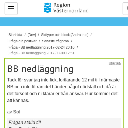
Meny
D
Startsida
[Dev]
Sidtyper och block [Ändra inte]
u
Fråga din politiker
Senaste frågorna
ä
Fråga - BB nedläggning 2017-02-24 20:10
Fråga - BB nedläggning 2017-03-09 12:51
r
h
#86165
BB nedläggning
ä
r
Tack för svar jag inte fick, fortfarande 12 mil till närmaste
:
BB och inte förrän det händer något dödsfall och då är
det försent och ni klarar er från ansvar. Hur kommer det
att kännas.
av
Sol
Frågan ställd till