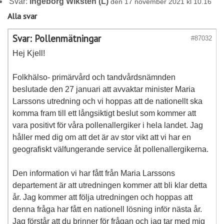
Svar:
Ingeborg Wiksten (L)
den 17 november 2021 kl 10.16
Alla svar
Svar: Pollenmätningar
#87032
Hej Kjell!
Folkhälso- primärvård och tandvårdsnämnden
beslutade den 27 januari att avvaktar minister Maria
Larssons utredning och vi hoppas att de nationellt ska
komma fram till ett långsiktigt beslut som kommer att
vara positivt för våra pollenallergiker i hela landet. Jag
håller med dig om att det är av stor vikt att vi har en
geografiskt välfungerande service åt pollenallergikerna.
Den information vi har fått från Maria Larssons
departement är att utredningen kommer att bli klar detta
år. Jag kommer att följa utredningen och hoppas att
denna fråga har fått en nationell lösning inför nästa år.
Jag förstår att du brinner för frågan och jag tar med mig