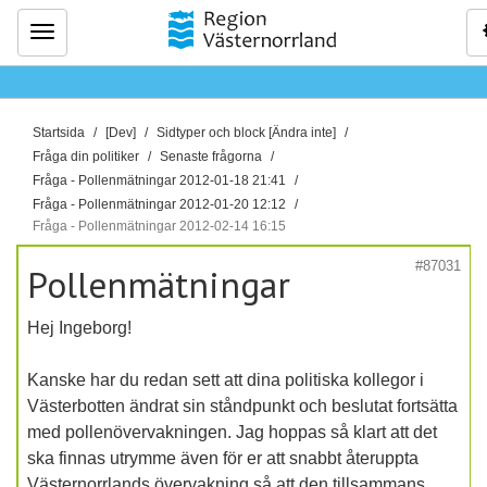
Meny
D
Startsida
[Dev]
Sidtyper och block [Ändra inte]
u
Fråga din politiker
Senaste frågorna
ä
Fråga - Pollenmätningar 2012-01-18 21:41
r
Fråga - Pollenmätningar 2012-01-20 12:12
Fråga - Pollenmätningar 2012-02-14 16:15
h
ä
#87031
Pollenmätningar
r
:
Hej Ingeborg!
Kanske har du redan sett att dina politiska kollegor i
Västerbotten ändrat sin ståndpunkt och beslutat fortsätta
med pollenövervakningen. Jag hoppas så klart att det
ska finnas utrymme även för er att snabbt återuppta
Västernorrlands övervakning så att den tillsammans