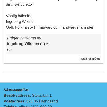
dina synpunkter.
Vänlig hälsning
Ingeborg Wiksten
Ordf. Folkhälso- Primärvård och Tandvårdsnämnden
Frågan besvarad av
Ingeborg Wiksten (L)
(L)
Ställ följdfråga
Adressuppgifter
Besöksadress: 
Storgatan 1
Postadress
: 871 85 Härnösand
Telefon, växel: 
0611-800 00