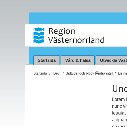
Startsida
Vård & hälsa
Utveckla Väs
D
Startsida
[Dev]
Sidtyper och block [Ändra inte]
Listn
u
Und
ä
r
h
Lorem i
ä
nunc vi
r
feugiat
:
aliquam
eu ipsu