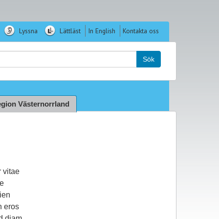
Lyssna
Lättläst
In English
Kontakta oss
k:
Sök
gion Västernorrland
 vitae
ce
pien
n eros
d diam.