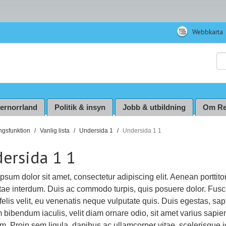
Webbkarta
Sö
ternorrland
Politik & insyn
Jobb & utbildning
Om Re
ingsfunktion
Vanlig lista
Undersida 1
Undersida 1 1
ersida 1 1
psum dolor sit amet, consectetur adipiscing elit. Aenean porttitor
tae interdum. Duis ac commodo turpis, quis posuere dolor. Fus
 felis velit, eu venenatis neque vulputate quis. Duis egestas, sa
 bibendum iaculis, velit diam ornare odio, sit amet varius sapie
m. Proin sem ligula, dapibus ac ullamcorper vitae, scelerisque i