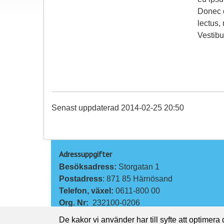
Donec d
lectus,
Vestibu
Senast uppdaterad 2014-02-25 20:50
Adressuppgifter
Besöksadress: 
Storgatan 1
Postadress
: 871 85 Härnösand
Telefon, växel: 
0611-800 00
Org. Nr:
232100-0206
De kakor vi använder har till syfte att optimera
Kontakta oss