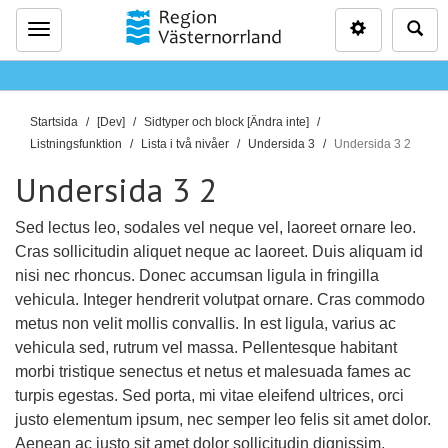
Inställninga
Sö
Meny
D
Startsida
[Dev]
Sidtyper och block [Ändra inte]
u
Listningsfunktion
Lista i två nivåer
Undersida 3
Undersida 3 2
ä
Undersida 3 2
r
h
Sed lectus leo, sodales vel neque vel, laoreet ornare leo.
ä
Cras sollicitudin aliquet neque ac laoreet. Duis aliquam id
r
nisi nec rhoncus. Donec accumsan ligula in fringilla
:
vehicula. Integer hendrerit volutpat ornare. Cras commodo
metus non velit mollis convallis. In est ligula, varius ac
vehicula sed, rutrum vel massa. Pellentesque habitant
morbi tristique senectus et netus et malesuada fames ac
turpis egestas. Sed porta, mi vitae eleifend ultrices, orci
justo elementum ipsum, nec semper leo felis sit amet dolor.
Aenean ac justo sit amet dolor sollicitudin dignissim.