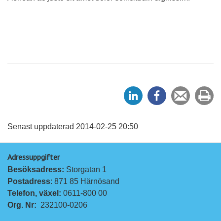
D
D
Tipsa
Sk
e
e
en
ut
l
l
vän
a
a
Senast uppdaterad 2014-02-25 20:50
p
p
Adressuppgifter
å
å
Besöksadress: 
Storgatan 1
L
F
Postadress
: 871 85 Härnösand
i
a
Telefon, växel: 
0611-800 00
n
c
Org. Nr:
232100-0206
k
e
e
b