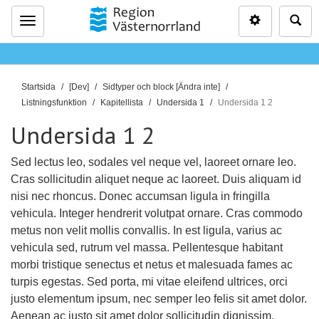
Inställninga
Sö
Meny
D
Startsida
[Dev]
Sidtyper och block [Ändra inte]
u
Listningsfunktion
Kapitellista
Undersida 1
Undersida 1 2
ä
Undersida 1 2
r
h
Sed lectus leo, sodales vel neque vel, laoreet ornare leo.
ä
Cras sollicitudin aliquet neque ac laoreet. Duis aliquam id
r
nisi nec rhoncus. Donec accumsan ligula in fringilla
:
vehicula. Integer hendrerit volutpat ornare. Cras commodo
metus non velit mollis convallis. In est ligula, varius ac
vehicula sed, rutrum vel massa. Pellentesque habitant
morbi tristique senectus et netus et malesuada fames ac
turpis egestas. Sed porta, mi vitae eleifend ultrices, orci
justo elementum ipsum, nec semper leo felis sit amet dolor.
Aenean ac justo sit amet dolor sollicitudin dignissim.