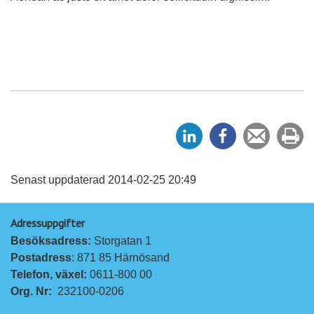
D
D
Tipsa
Sk
e
e
en
ut
l
l
vän
a
a
Senast uppdaterad 2014-02-25 20:49
p
p
Adressuppgifter
å
å
Besöksadress: 
Storgatan 1
L
F
Postadress
: 871 85 Härnösand
i
a
Telefon, växel: 
0611-800 00
n
c
Org. Nr:
232100-0206
k
e
e
b