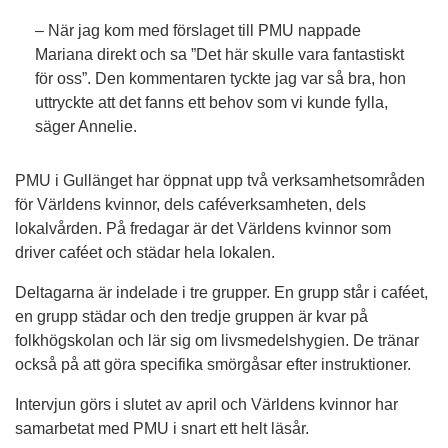
– När jag kom med förslaget till PMU nappade
Mariana direkt och sa ”Det här skulle vara fantastiskt
för oss”. Den kommentaren tyckte jag var så bra, hon
uttryckte att det fanns ett behov som vi kunde fylla,
säger Annelie.
PMU i Gullänget har öppnat upp två verksamhetsområden
för Världens kvinnor, dels caféverksamheten, dels
lokalvården. På fredagar är det Världens kvinnor som
driver caféet och städar hela lokalen.
Deltagarna är indelade i tre grupper. En grupp står i caféet,
en grupp städar och den tredje gruppen är kvar på
folkhögskolan och lär sig om livsmedelshygien. De tränar
också på att göra specifika smörgåsar efter instruktioner.
Intervjun görs i slutet av april och Världens kvinnor har
samarbetat med PMU i snart ett helt läsår.