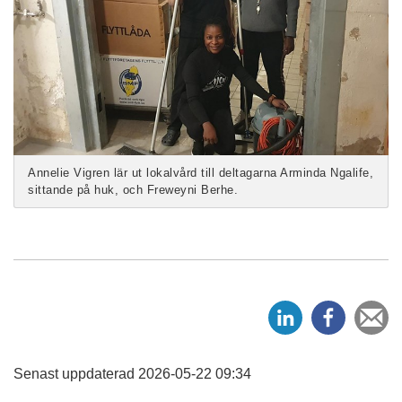
Annelie Vigren lär ut lokalvård till deltagarna Arminda Ngalife,
sittande på huk, och Freweyni Berhe.
D
D
Ti
e
e
e
l
l
v
a
a
Senast uppdaterad 2026-05-22 09:34
p
p