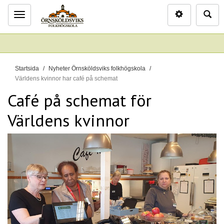
Inställninga
Sö
Meny
D
Startsida
Nyheter Örnsköldsviks folkhögskola
u
Världens kvinnor har café på schemat
ä
Café på schemat för
r
Världens kvinnor
h
ä
r
: