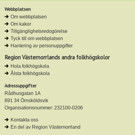
å
å
Webbplatsen
L
F
Om webbplatsen
i
a
Om kakor
n
c
Tillgänglighetsredogörelse
k
e
Tyck till om webbplatsen
e
b
Hantering av personuppgifter
d
o
I
o
Region Västernorrlands andra folkhögskolor
n
k
Hola folkhögskola
Ålsta folkhögskola
Adressuppgifter
Rådhusgatan 1A
891 34 Örnsköldsvik
Organisationsnummer: 232100-0206
Kontakta oss
En del av Region Västernorrland