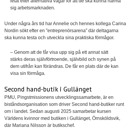
letat efter alternativa vägar för att de ska kunna närma
sig arbetsmarknaden.
Under några års tid har Annelie och hennes kollega Carina
Nordin sökt efter en ”entreprenörsarena” där deltagarna
ska kunna testa och utveckla sina praktiska förmågor.
– Genom att de får visa upp sig på ett annat sätt
stärks deras självförtroende, självbild och synen på
dem utifrån kan förändras. De får en plats där de kan
visa sin förmåga.
Second hand-butik i Gullänget
PMU, Pingstmissionens utvecklingssamarbete, är en
biståndsorganisation som driver Second hand-butiker runt
om i landet. Sedan augusti 2025 samarbetar kursen
Världens kvinnor med butiken i Gullänget, Örnsköldsvik,
där Mariana Nilsson är butikschef.