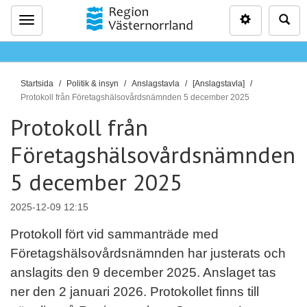
Inställninga
Sö
Meny
D
Startsida
Politik & insyn
Anslagstavla
[Anslagstavla]
u
Protokoll från Företagshälsovårdsnämnden 5 december 2025
ä
Protokoll från
r
Företagshälsovårdsnämnden
h
ä
5 december 2025
r
:
2025-12-09 12:15
Protokoll fört vid sammanträde med
Företagshälsovårdsnämnden har justerats och
anslagits den 9 december 2025. Anslaget tas
ner den 2 januari 2026. Protokollet finns till