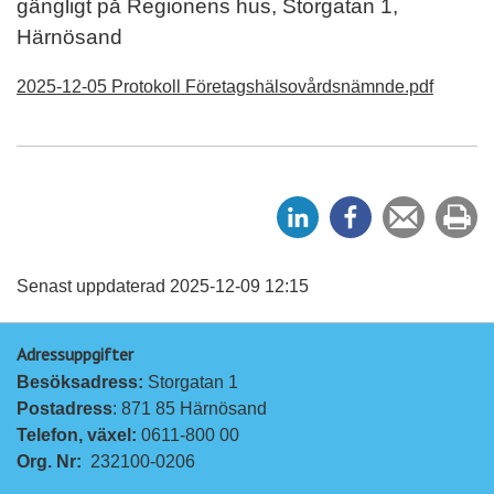
gängligt på Regionens hus, Storgatan 1,
Härnösand
2025-12-05 Protokoll Företagshälsovårdsnämnde.pdf
D
D
Tipsa
Sk
e
e
en
ut
l
l
vän
a
a
Senast uppdaterad 2025-12-09 12:15
p
p
Adressuppgifter
å
å
Besöksadress: 
Storgatan 1
L
F
Postadress
: 871 85 Härnösand
i
a
Telefon, växel: 
0611-800 00
n
c
Org. Nr:
232100-0206
k
e
e
b