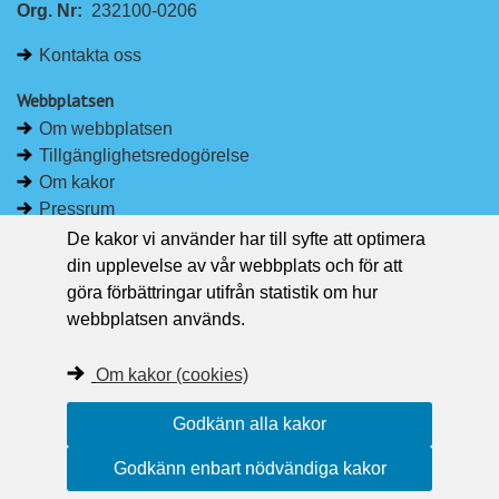
Org. Nr:
232100-0206
k
e
e
b
Kontakta oss
d
o
I
o
Webbplatsen
n
k
Om webbplatsen
Tillgänglighetsredogörelse
Om kakor
Pressrum
De kakor vi använder har till syfte att optimera
Håll dig uppdaterad
din upplevelse av vår webbplats och för att
Följ Region Västernorrland på Facebook
göra förbättringar utifrån statistik om hur
Region Västernorrland i sociala medier
webbplatsen används.
Följ Region Västernorrland via RSS
Om kakor (cookies)
Godkänn alla kakor
Godkänn enbart nödvändiga kakor