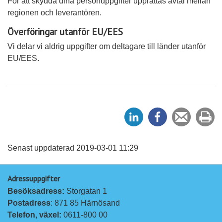
För att skydda dina personuppgifter upprättas avtal mellan
regionen och leverantören.
Överföringar utanför EU/EES
Vi delar vi aldrig uppgifter om deltagare till länder utanför
EU/EES.
D
D
Tipsa
Sk
e
e
en
ut
l
l
vän
a
a
Senast uppdaterad 2019-03-01 11:29
p
p
Adressuppgifter
å
å
Besöksadress: 
Storgatan 1
L
F
Postadress
: 871 85 Härnösand
i
a
Telefon, växel: 
0611-800 00
n
c