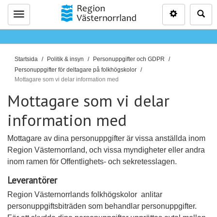
Inställninga
Sö
Meny
D
Startsida
Politik & insyn
Personuppgifter och GDPR
u
Personuppgifter för deltagare på folkhögskolor
ä
Mottagare som vi delar information med
r
Mottagare som vi delar
h
information med
ä
r
:
Mottagare av dina personuppgifter är vissa anställda inom
Region Västernorrland, och vissa myndigheter eller andra
inom ramen för Offentlighets- och sekretesslagen.
Leverantörer
Region Västernorrlands folkhögskolor anlitar
personuppgiftsbiträden som behandlar personuppgifter.