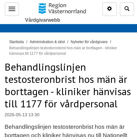
Inställninga
Sö
Meny
Vårdgivarwebb
D
Startsida
Administration & stöd
Nyheter för vårdgivare
u
Behandlingslinjen testosteronbrist hos män är borttagen - kliniker
hänvisas till 1177 för vårdpersonal
ä
r
Behandlingslinjen
h
testosteronbrist hos män är
ä
r
borttagen - kliniker hänvisas
:
till 1177 för vårdpersonal
2026-05-13 13:30
Behandlingslinjen testosteronbrist hos män är
borttagen och kliniker hänvisas nu till Nationellt