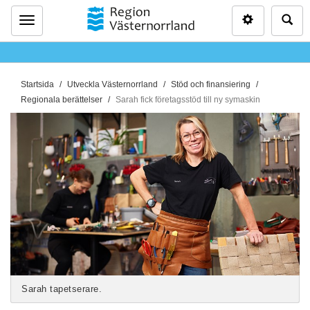
Inställninga
Sö
Meny
D
Startsida
Utveckla Västernorrland
Stöd och finansiering
u
Regionala berättelser
Sarah fick företagsstöd till ny symaskin
ä
r
h
ä
r
:
Sarah tapetserare.