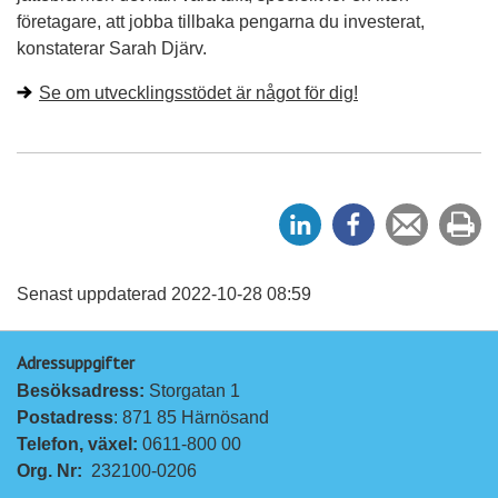
företagare, att jobba tillbaka pengarna du investerat,
konstaterar Sarah Djärv.
Se om utvecklingsstödet är något för dig!
D
D
Tipsa
Sk
e
e
en
ut
l
l
vän
a
a
Senast uppdaterad 2022-10-28 08:59
p
p
Adressuppgifter
å
å
Besöksadress: 
Storgatan 1
L
F
Postadress
: 871 85 Härnösand
i
a
Telefon, växel: 
0611-800 00
n
c
Org. Nr:
232100-0206
k
e