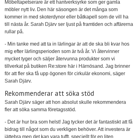
Möbeltapetserare är ett hantverksyrke som ger gamla
möbler nytt liv. Den här säsongen är det många som
kommer in med skoterdynor eller båtkapell som de vill ha
till nästa år. Sarah Djärv ser ljust på framtiden och affärerna
rullar på.
- Min tanke med att ta in lärlingar är att de ska bli kvar hos
mig efter lärlingsperioden som är två år. Vi återvinner
mycket tyger och säljer återvunna produkter som vi
tillverkat på butiken Re:store här i Härnösand. Jag brinner
för att fler ska få upp ögonen för cirkulär ekonomi, säger
Sarah Djärv.
Rekommenderar att söka stöd
Sarah Djärv säger att hon absolut skulle rekommendera
fler att söka samma företagsstöd.
- Det är hur bra som helst! Jag tycker det är fantastiskt att få
bidrag till något som du verkligen behöver. Att investera är
jättebra men det kan vara tufft, speciellt för en liten