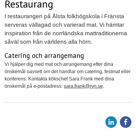
Restaurang
I restaurangen på Ålsta folkhögskola i Fränsta
serveras vällagad och varierad mat. Vi hämtar
inspiration från de norrländska mattraditionerna
såväl som från världens alla hörn.
Catering och arrangemang
Vi hjälper dig med mat och arrangemang efter dina
önskemål oavsett om det handlar om catering, festmat eller
konferens. Kontakta kökschef Sara Frank med dina
önskemål på e-postadress:
sara.frank@rvn.se
.
D
D
e
e
l
l