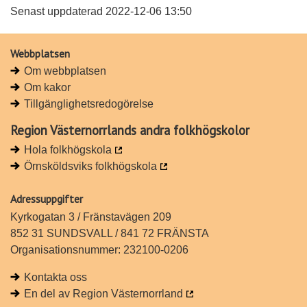
a
a
Senast uppdaterad 2022-12-06 13:50
p
p
å
å
Webbplatsen
L
F
Om webbplatsen
i
a
Om kakor
n
c
Tillgänglighetsredogörelse
k
e
e
b
Region Västernorrlands andra folkhögskolor
d
o
Hola folkhögskola
I
o
Örnsköldsviks folkhögskola
n
k
Adressuppgifter
Kyrkogatan 3 / Fränstavägen 209
852 31 SUNDSVALL / 841 72 FRÄNSTA
Organisationsnummer: 232100-0206
Kontakta oss
En del av Region Västernorrland