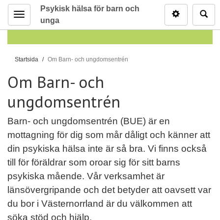
Psykisk hälsa för barn och
Inställninga
Sö
unga
Meny
D
Startsida
Om Barn- och ungdomsentrén
u
Om Barn- och
ä
r
ungdomsentrén
h
ä
Barn- och ungdomsentrén (BUE) är en
r
mottagning för dig som mår dåligt och känner att
:
din psykiska hälsa inte är så bra. Vi finns också
till för föräldrar som oroar sig för sitt barns
psykiska mående. Vår verksamhet är
länsövergripande och det betyder att oavsett var
du bor i Västernorrland är du välkommen att
söka stöd och hjälp.