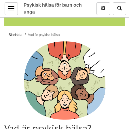
Psykisk hälsa för barn och
Inställninga
Sö
unga
Meny
D
Startsida
Vad är psykisk hälsa
u
ä
r
h
ä
r
:
Vad är psykisk hälsa?