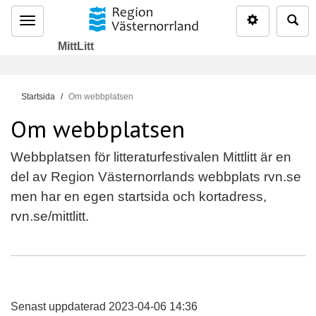
Inställninga
Sö
Meny
MittLitt
D
Startsida
Om webbplatsen
u
Om webbplatsen
ä
r
Webbplatsen för litteraturfestivalen Mittlitt är en
h
del av Region Västernorrlands webbplats rvn.se
ä
r
men har en egen startsida och kortadress,
:
rvn.se/mittlitt.
Senast uppdaterad 2023-04-06 14:36