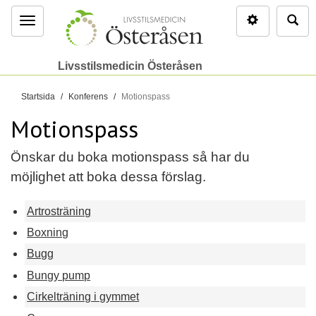
Inställninga
Sö
Meny
Livsstilsmedicin Österåsen
D
Startsida
Konferens
Motionspass
u
Motionspass
ä
r
Önskar du boka motionspass så har du
h
möjlighet att boka dessa förslag.
ä
r
Artrosträning
:
Boxning
Bugg
Bungy pump
Cirkelträning i gymmet