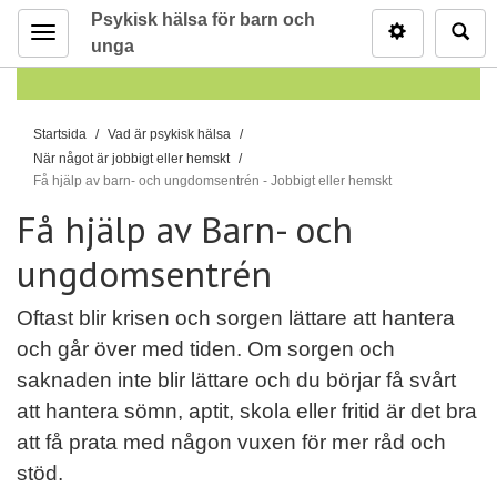
Psykisk hälsa för barn och
Inställninga
Sö
unga
Meny
D
Startsida
Vad är psykisk hälsa
u
När något är jobbigt eller hemskt
ä
Få hjälp av barn- och ungdomsentrén - Jobbigt eller hemskt
r
Få hjälp av Barn- och
h
ungdomsentrén
ä
r
:
Oftast blir krisen och sorgen lättare att hantera
och går över med tiden. Om sorgen och
saknaden inte blir lättare och du börjar få svårt
att hantera sömn, aptit, skola eller fritid är det bra
att få prata med någon vuxen för mer råd och
stöd.