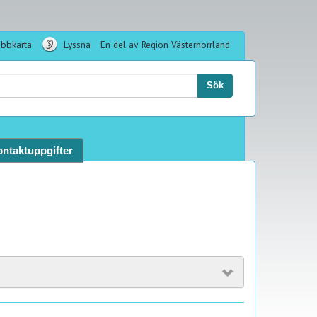
bbkarta
Lyssna
En del av Region Västernorrland
k:
Sök
ntaktuppgifter