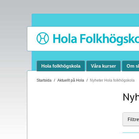
Hola folkhögskola
Våra kurser
Om s
D
Startsida
Aktuellt på Hola
Nyheter Hola folkhögskola
u
Nyh
ä
r
h
ä
Filtr
r
: