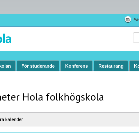
We
Sö
kolan
För studerande
Konferens
Restaurang
Ko
eter Hola folkhögskola
era kalender