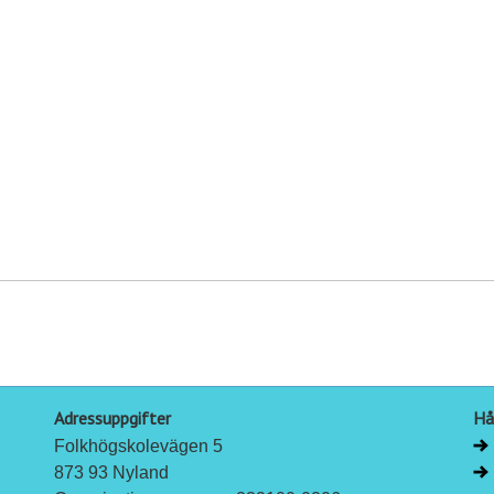
Adressuppgifter
Hå
Folkhögskolevägen 5
873 93 Nyland