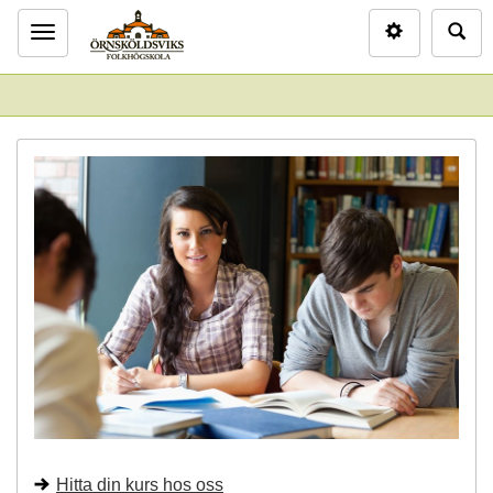
Inställninga
Sö
Meny
Ö
r
n
s
k
ö
l
d
Hitta din kurs hos oss