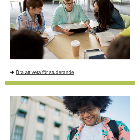
g
s
k
o
l
a
Bra att veta för studerande