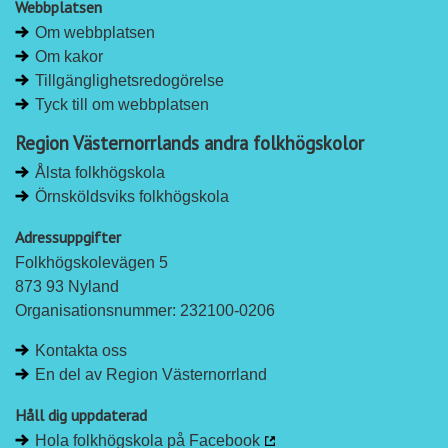
Webbplatsen
L
F
Om webbplatsen
i
a
Om kakor
n
c
Tillgänglighetsredogörelse
k
e
Tyck till om webbplatsen
e
b
d
o
Region Västernorrlands andra folkhögskolor
I
o
Ålsta folkhögskola
n
k
Örnsköldsviks folkhögskola
Adressuppgifter
Folkhögskolevägen 5
873 93 Nyland
Organisationsnummer: 232100-0206
Kontakta oss
En del av Region Västernorrland
Håll dig uppdaterad
Hola folkhögskola på Facebook