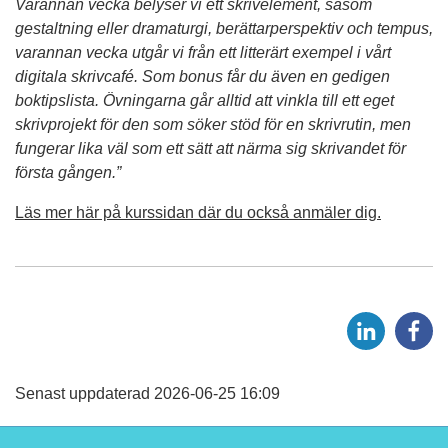
Varannan vecka belyser vi ett skrivelement, såsom
gestaltning eller dramaturgi, berättarperspektiv och tempus,
varannan vecka utgår vi från ett litterärt exempel i vårt
digitala skrivcafé. Som bonus får du även en gedigen
boktipslista. Övningarna går alltid att vinkla till ett eget
skrivprojekt för den som söker stöd för en skrivrutin, men
fungerar lika väl som ett sätt att närma sig skrivandet för
första gången.”
Läs mer här på kurssidan där du också anmäler dig.
D
D
e
e
l
l
a
a
Senast uppdaterad 2026-06-25 16:09
p
p
å
å