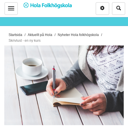
Inställninga
Sö
Meny
D
Startsida
Aktuellt på Hola
Nyheter Hola folkhögskola
u
Skrivlust - en ny kurs
ä
r
h
ä
r
: