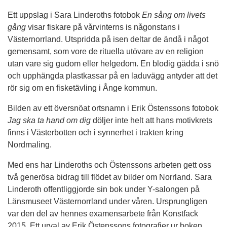
Ett uppslag i Sara Linderoths fotobok
En sång om livets
gång
visar fiskare på vårvinterns is någonstans i
Västernorrland. Utspridda på isen deltar de ändå i något
gemensamt, som vore de rituella utövare av en religion
utan vare sig gudom eller helgedom. En blodig gädda i snö
och upphängda plastkassar på en laduvägg antyder att det
rör sig om en fisketävling i Ånge kommun.
Bilden av ett översnöat ortsnamn i Erik Östenssons fotobok
Jag ska ta hand om dig
döljer inte helt att hans motivkrets
finns i Västerbotten och i synnerhet i trakten kring
Nordmaling.
Med ens har Linderoths och Östenssons arbeten gett oss
två generösa bidrag till flödet av bilder om Norrland. Sara
Linderoth offentliggjorde sin bok under Y-salongen på
Länsmuseet Västernorrland under våren. Ursprungligen
var den del av hennes examensarbete från Konstfack
2015. Ett urval av Erik Östenssons fotografier ur boken