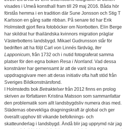
visades i Umeå konsthall fram till 29 maj 2016. Båda hör
förstås hemma i en tradition där Sune Jonsson och Stig T
Karlsson en gång satte ribban. På senare tid har Erik
Holmstedt gjort flera fotoböcker om Norrbotten. Elin Berge
har skildrat hur thailändska kvinnors migration präglar
Västerbottens landsbygd. Mikael Gudrunsson står för
bedriften att ha följt Carl von Linnés färdväg,
Iter
Lapponicum
, från 1732 och i nutid fotograferat samma
platser för den egna boken
Resa i Norrland
. Vad dessa
konstnärer har gemensamt är att de varit sina egna
uppdragsgivare men att deras initiativ ofta haft stöd från
Sveriges Bildkonstnärsfond.
I Holmstedts bok
Betraktelser
från 2012 finns en prolog
skriven av författaren Kristina Matsson som sammanfattar
den problematik som allt landsbygdsliv numera dras med.
Städernas obevekliga dragningskraft är global och ger
överallt upphov till vikande befolknings- och
skatteunderlag i landsbygd. Ändå blir jag upprymd när jag