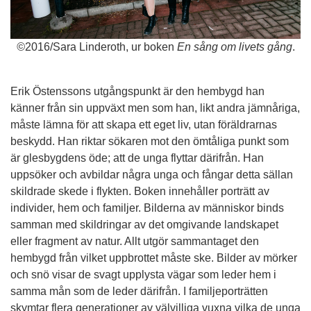
©
2016/Sara Linderoth, ur boken
En sång om livets gång
.
Erik Östenssons utgångspunkt är den hembygd han
känner från sin uppväxt men som han, likt andra jämnåriga,
måste lämna för att skapa ett eget liv, utan föräldrarnas
beskydd. Han riktar sökaren mot den ömtåliga punkt som
är glesbygdens öde; att de unga flyttar därifrån. Han
uppsöker och avbildar några unga och fångar detta sällan
skildrade skede i flykten. Boken innehåller porträtt av
individer, hem och familjer. Bilderna av människor binds
samman med skildringar av det omgivande landskapet
eller fragment av natur. Allt utgör sammantaget den
hembygd från vilket uppbrottet måste ske. Bilder av mörker
och snö visar de svagt upplysta vägar som leder hem i
samma mån som de leder därifrån. I familjeporträtten
skymtar flera generationer av välvilliga vuxna vilka de unga