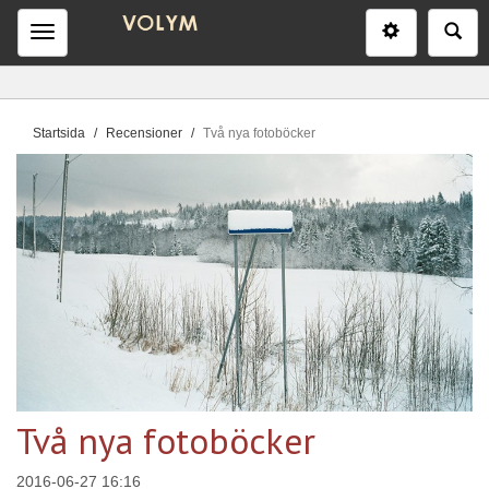
Inställninga
Sö
Meny
D
Startsida
Recensioner
Två nya fotoböcker
u
ä
r
h
ä
r
:
Två nya fotoböcker
2016-06-27 16:16