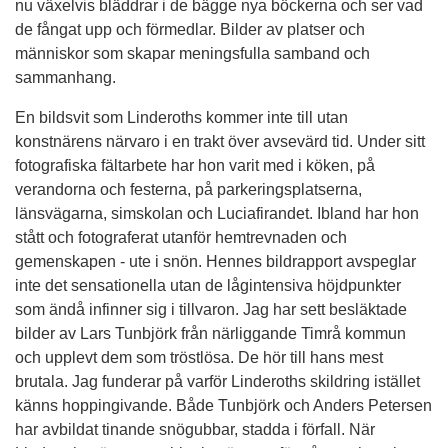
nu växelvis bläddrar i de bägge nya böckerna och ser vad
de fångat upp och förmedlar. Bilder av platser och
människor som skapar meningsfulla samband och
sammanhang.
En bildsvit som Linderoths kommer inte till utan
konstnärens närvaro i en trakt över avsevärd tid. Under sitt
fotografiska fältarbete har hon varit med i köken, på
verandorna och festerna, på parkeringsplatserna,
länsvägarna, simskolan och Luciafirandet. Ibland har hon
stått och fotograferat utanför hemtrevnaden och
gemenskapen - ute i snön. Hennes bildrapport avspeglar
inte det sensationella utan de lågintensiva höjdpunkter
som ändå infinner sig i tillvaron. Jag har sett besläktade
bilder av Lars Tunbjörk från närliggande Timrå kommun
och upplevt dem som tröstlösa. De hör till hans mest
brutala. Jag funderar på varför Linderoths skildring istället
känns hoppingivande. Både Tunbjörk och Anders Petersen
har avbildat tinande snögubbar, stadda i förfall. När