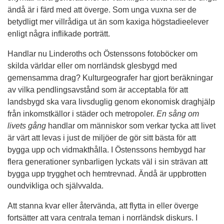
ändå är i färd med att överge. Som unga vuxna ser de
betydligt mer villrådiga ut än som kaxiga högstadieelever
enligt några inflikade porträtt.
Handlar nu Linderoths och Östenssons fotoböcker om
skilda världar eller om norrländsk glesbygd med
gemensamma drag? Kulturgeografer har gjort beräkningar
av vilka pendlingsavstånd som är acceptabla för att
landsbygd ska vara livsduglig genom ekonomisk draghjälp
från inkomstkällor i städer och metropoler.
En sång om
livets gång
handlar om människor som verkar tycka att livet
är värt att levas i just de miljöer de gör sitt bästa för att
bygga upp och vidmakthålla. I Östenssons hembygd har
flera generationer synbarligen lyckats väl i sin strävan att
bygga upp trygghet och hemtrevnad. Ändå är uppbrotten
oundvikliga och självvalda.
Att stanna kvar eller återvända, att flytta in eller överge
fortsätter att vara centrala teman i norrländsk diskurs. I