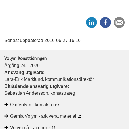
D
D
Ti
e
e
e
l
l
v
a
a
Senast uppdaterad 2016-06-27 16:16
p
p
å
å
Volym Konsttidningen
L
F
Årgång 24 - 2026
i
a
Ansvarig utgivare
:
n
c
Lars-Erik Marklund, kommunikationsdirektör
k
e
Biträdande ansvarig utgivare
:
e
b
Sebastian Andersson, konststrateg
d
o
I
o
Om Volym - kontakta oss
n
k
Gamla Volym - arkiverat material
Volym på Facebook