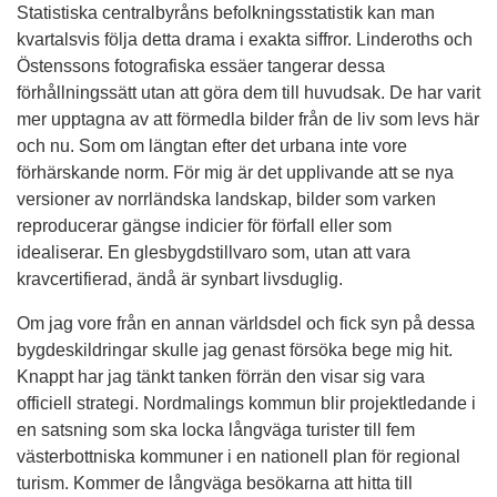
Statistiska centralbyråns befolkningsstatistik kan man
kvartalsvis följa detta drama i exakta siffror. Linderoths och
Östenssons fotografiska essäer tangerar dessa
förhållningssätt utan att göra dem till huvudsak. De har varit
mer upptagna av att förmedla bilder från de liv som levs här
och nu. Som om längtan efter det urbana inte vore
förhärskande norm. För mig är det upplivande att se nya
versioner av norrländska landskap, bilder som varken
reproducerar gängse indicier för förfall eller som
idealiserar. En glesbygdstillvaro som, utan att vara
kravcertifierad, ändå är synbart livsduglig.
Om jag vore från en annan världsdel och fick syn på dessa
bygdeskildringar skulle jag genast försöka bege mig hit.
Knappt har jag tänkt tanken förrän den visar sig vara
officiell strategi. Nordmalings kommun blir projektledande i
en satsning som ska locka långväga turister till fem
västerbottniska kommuner i en nationell plan för regional
turism. Kommer de långväga besökarna att hitta till