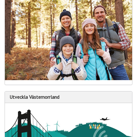
a
Utveckla Västernorrland