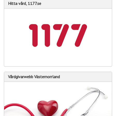
Hitta vård, 1177.se
Vårdgivarwebb Västernorrland