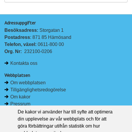
Adressuppgifter
Besöksadress: 
Storgatan 1
Postadress
: 871 85 Härnösand
Telefon, växel: 
0611-800 00
Org. Nr:
232100-0206
Kontakta oss
Webbplatsen
Om webbplatsen
Tillgänglighetsredogörelse
Om kakor
Pressrum
De kakor vi använder har till syfte att optimera
Håll dig uppdaterad
din upplevelse av vår webbplats och för att
Följ Region Västernorrland på Facebook
göra förbättringar utifrån statistik om hur
Region Västernorrland i sociala medier