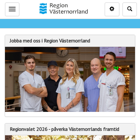
Inställninga
Sö
Meny
S
Jobba med oss i Region Västernorrland
t
a
r
t
s
i
d
Regionvalet 2026 - påverka Västernorrlands framtid