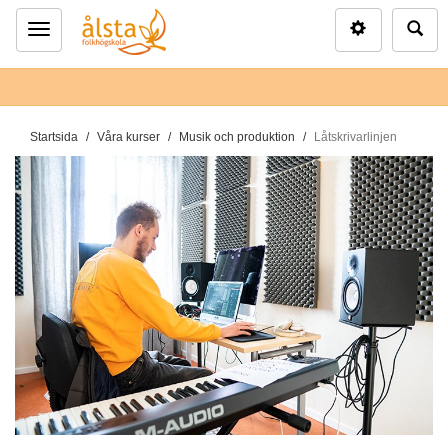
Inställninga
Sö
Meny
D
Startsida
Våra kurser
Musik och produktion
Låtskrivarlinjen
u
ä
r
h
ä
r
: