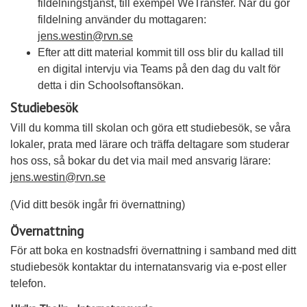
fildelningstjänst, till exempel WeTransfer. När du gör
fildelning använder du mottagaren:
jens.westin@rvn.se
Efter att ditt material kommit till oss blir du kallad till
en digital intervju via Teams på den dag du valt för
detta i din Schoolsoftansökan.
Studiebesök
Vill du komma till skolan och göra ett studiebesök, se våra
lokaler, prata med lärare och träffa deltagare som studerar
hos oss, så bokar du det via mail med ansvarig lärare:
jens.westin@rvn.se
(
Vid ditt besök ingår fri övernattning)
Övernattning
För att boka en kostnadsfri övernattning i samband med ditt
studiebesök kontaktar du internatansvarig via e-post eller
telefon.