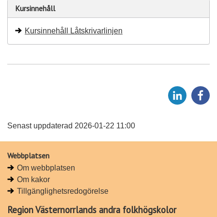
Kursinnehåll
Kursinnehåll Låtskrivarlinjen
D
D
e
e
l
l
a
a
Senast uppdaterad 2026-01-22 11:00
p
p
å
å
Webbplatsen
L
F
Om webbplatsen
i
a
Om kakor
n
c
Tillgänglighetsredogörelse
k
e
e
b
Region Västernorrlands andra folkhögskolor
d
o