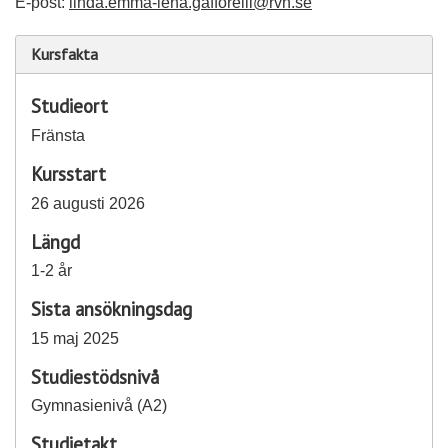
E-post:
linda.emma-lena.gafforelli@rvn.se
Kursfakta
Studieort
Fränsta
Kursstart
26 augusti 2026
Längd
1-2 år
Sista ansökningsdag
15 maj 2025
Studiestödsnivå
Gymnasienivå (A2)
Studietakt