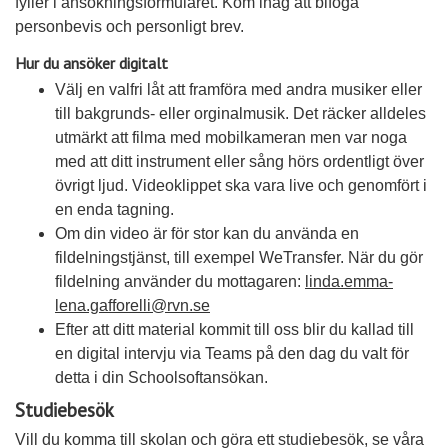
fyller i ansökningsformuläret. Kom ihåg att bifoga
personbevis och personligt brev.
Hur du ansöker digitalt
Välj en valfri låt att framföra med andra musiker eller
till bakgrunds- eller orginalmusik. Det räcker alldeles
utmärkt att filma med mobilkameran men var noga
med att ditt instrument eller sång hörs ordentligt över
övrigt ljud. Videoklippet ska vara live och genomfört i
en enda tagning.
Om din video är för stor kan du använda en
fildelningstjänst, till exempel WeTransfer. När du gör
fildelning använder du mottagaren:
linda.emma-
lena.gafforelli@rvn.se
Efter att ditt material kommit till oss blir du kallad till
en digital intervju via Teams på den dag du valt för
detta i din Schoolsoftansökan.
Studiebesök
Vill du komma till skolan och göra ett studiebesök, se våra