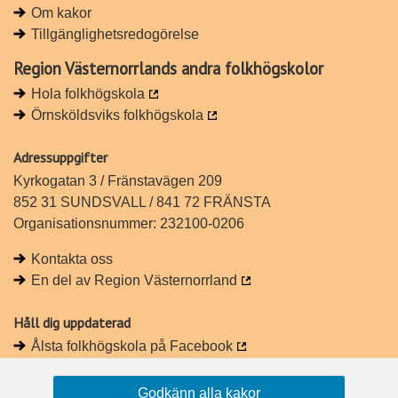
Om kakor
n
c
Tillgänglighetsredogörelse
k
e
e
b
Region Västernorrlands andra folkhögskolor
d
o
Hola folkhögskola
I
o
Örnsköldsviks folkhögskola
n
k
Adressuppgifter
Kyrkogatan 3 / Fränstavägen 209
852 31 SUNDSVALL / 841 72 FRÄNSTA
Organisationsnummer: 232100-0206
Kontakta oss
En del av Region Västernorrland
Håll dig uppdaterad
Ålsta folkhögskola på Facebook
Ålsta folkhögskola på Instagram
Godkänn alla kakor