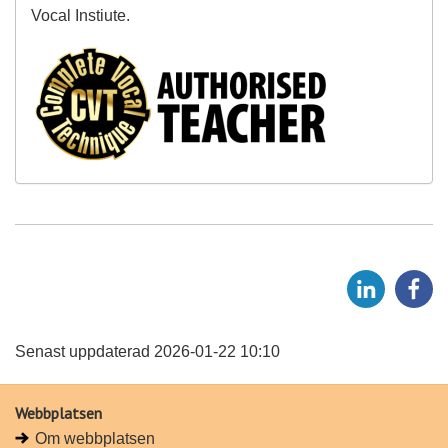
Vocal Instiute.
D
D
e
e
l
l
a
a
Senast uppdaterad 2026-01-22 10:10
p
p
å
å
Webbplatsen
L
F
Om webbplatsen
i
a