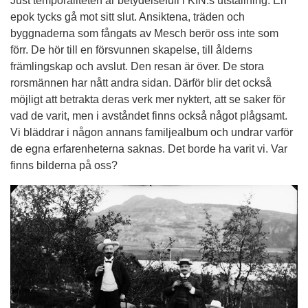
Just temporaliteten är betydelsefull i KIN:s utställning. En
epok tycks gå mot sitt slut. Ansiktena, träden och
byggnaderna som fångats av Mesch berör oss inte som
förr. De hör till en försvunnen skapelse, till ålderns
främlingskap och avslut. Den resan är över. De stora
rorsmännen har nått andra sidan. Därför blir det också
möjligt att betrakta deras verk mer nyktert, att se saker för
vad de varit, men i avståndet finns också något plågsamt.
Vi bläddrar i någon annans familjealbum och undrar varför
de egna erfarenheterna saknas. Det borde ha varit vi. Var
finns bilderna på oss?