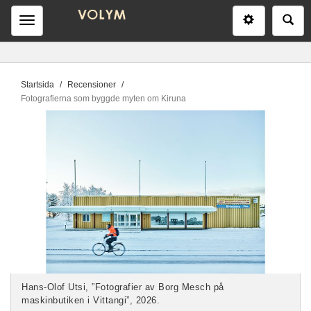
Inställninga
Sö
Meny
D
Startsida
Recensioner
u
Fotografierna som byggde myten om Kiruna
ä
r
h
ä
r
:
Hans-Olof Utsi, ”Fotografier av Borg Mesch på
maskinbutiken i Vittangi”, 2026.