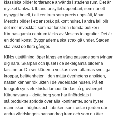
klassiska bilder fortfarande används i stadens rum. Det är
mycket tänkvärt. Ibland är syftet uppenbart, som när ett
nybyggt hotell, i ett centrum som precis uppstått, lånar
Meschs bilder i ett anspråk på kontinuitet. I andra fall blir
det mer invecklat, som när fönstren i tömda butiker i
Kirunas gamla centrum täcks av Meschs fotografier. Det är
en dömd konst. Byggnaderna ska strax gå under. Staden
ska visst dö flera gånger.
KIN:s utställning löper längs en trång passage som tvingar
dig nära. Skärpan och ljuset i de sekelgamla bilderna
fascinerar. Du ser kläderna veckas över rallarnas svettiga
kroppar, belåtenheten i den mätta överhetens ansikten,
nästan känner röklukten i de vedeldade husen. På ett
fotografi syns elektriska lampor tändas på gruvberget
Kiirunavaara – detta berg som har finfördelats i
stålprodukter spridda över alla kontinenter, som hyser
människor i höghus och fabriker; som rostar i jorden där
andra världskrigets pansar drog fram och som nu åter