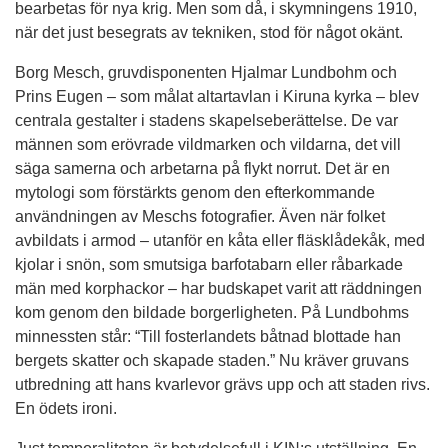
bearbetas för nya krig. Men som då, i skymningens 1910,
när det just besegrats av tekniken, stod för något okänt.
Borg Mesch, gruvdisponenten Hjalmar Lundbohm och
Prins Eugen – som målat altartavlan i Kiruna kyrka – blev
centrala gestalter i stadens skapelseberättelse. De var
männen som erövrade vildmarken och vildarna, det vill
säga samerna och arbetarna på flykt norrut. Det är en
mytologi som förstärkts genom den efterkommande
användningen av Meschs fotografier. Även när folket
avbildats i armod – utanför en kåta eller fläsklådekåk, med
kjolar i snön, som smutsiga barfotabarn eller råbarkade
män med korphackor – har budskapet varit att räddningen
kom genom den bildade borgerligheten. På Lundbohms
minnessten står: “Till fosterlandets båtnad blottade han
bergets skatter och skapade staden.” Nu kräver gruvans
utbredning att hans kvarlevor grävs upp och att staden rivs.
En ödets ironi.