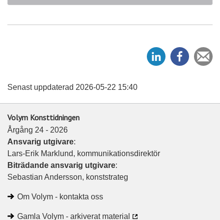
D
D
Ti
e
e
e
l
l
v
a
a
Senast uppdaterad 2026-05-22 15:40
p
p
å
å
Volym Konsttidningen
L
F
Årgång 24 - 2026
i
a
Ansvarig utgivare
:
n
c
Lars-Erik Marklund, kommunikationsdirektör
k
e
Biträdande ansvarig utgivare
:
e
b
Sebastian Andersson, konststrateg
d
o
I
o
Om Volym - kontakta oss
n
k
Gamla Volym - arkiverat material