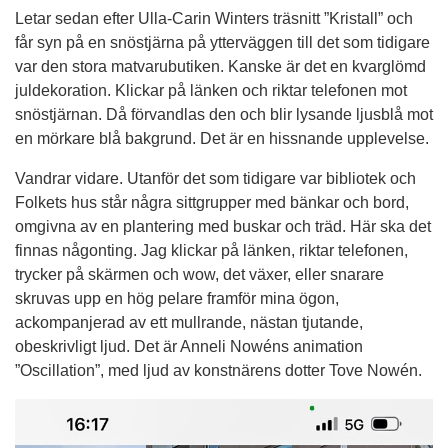
Letar sedan efter Ulla-Carin Winters träsnitt ”Kristall” och
får syn på en snöstjärna på ytterväggen till det som tidigare
var den stora matvarubutiken. Kanske är det en kvarglömd
juldekoration. Klickar på länken och riktar telefonen mot
snöstjärnan. Då förvandlas den och blir lysande ljusblå mot
en mörkare blå bakgrund. Det är en hissnande upplevelse.
Vandrar vidare. Utanför det som tidigare var bibliotek och
Folkets hus står några sittgrupper med bänkar och bord,
omgivna av en plantering med buskar och träd. Här ska det
finnas någonting. Jag klickar på länken, riktar telefonen,
trycker på skärmen och wow, det växer, eller snarare
skruvas upp en hög pelare framför mina ögon,
ackompanjerad av ett mullrande, nästan tjutande,
obeskrivligt ljud. Det är Anneli Nowéns animation
”Oscillation”, med ljud av konstnärens dotter Tove Nowén.