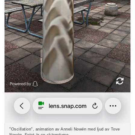
"Oscillation", animation av Anneli Nowén med ljud av Tove
Nowén. Fotot är en skärmdump.