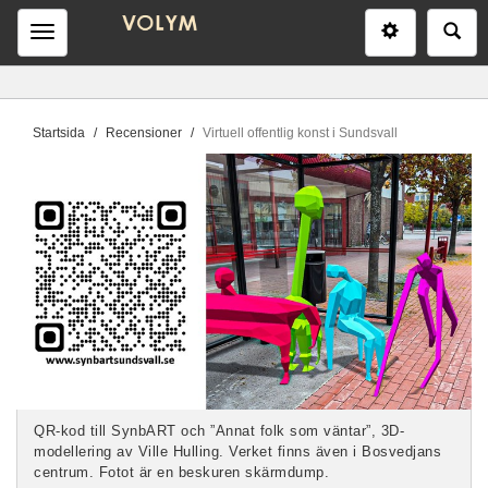
Inställninga
Sö
Meny
D
Startsida
Recensioner
Virtuell offentlig konst i Sundsvall
u
ä
r
h
ä
r
:
QR-kod till SynbART och ”Annat folk som väntar”, 3D-
modellering av Ville Hulling. Verket finns även i Bosvedjans
centrum. Fotot är en beskuren skärmdump.