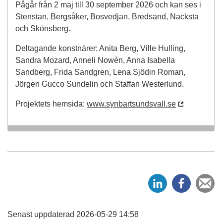
Pågår från 2 maj till 30 september 2026 och kan ses i
Stenstan, Bergsåker, Bosvedjan, Bredsand, Nacksta
och Skönsberg.
Deltagande konstnärer: Anita Berg, Ville Hulling,
Sandra Mozard, Anneli Nowén, Anna Isabella
Sandberg, Frida Sandgren, Lena Sjödin Roman,
Jörgen Gucco Sundelin och Staffan Westerlund.
Projektets hemsida:
www.synbartsundsvall.se
D
D
Ti
e
e
e
l
l
v
a
a
Senast uppdaterad 2026-05-29 14:58