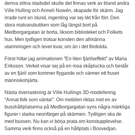
denna slitna stadsdel skulle det finnas verk av bland andra
Ville Hulling och Anneli Nowén, skapade för skärm. Jag
irrade runt en stund, ingenting var sej likt från förr. Den
stora matvarubutiken som låg längst bort på
Medborgargatan är borta, liksom biblioteket och Folkets
hus. Men tydligen trotsar konsten den allmänna
utarmningen och lever kvar, om än i det fördolda.
Först hittar jag animationen ”En liten fjärilseffekt” av Maria
Eriksson. Verket visar sej på en rosa skåplucka och består
av en fjäril som kommer flygande och värmer ett fruset
människohjärta.
Nästa överraskning är Ville Hullings 3D-modellering
”Annat folk som väntar”. Om mobilen riktas mot en av
busshållplatserna på Medborgargatan syns några märkliga
figurer i starka neonfärger på skärmen. Tydligen ska de
med bussen. Nu kan vi börja prata om konstupplevelse.
Samma verk finns också på en hållplats i Bosvedjan.