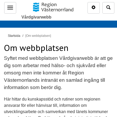
Inställninga
Sö
Meny
Vårdgivarwebb
D
Startsida
[Om webbplatsen]
u
Om webbplatsen
ä
r
Syftet med webbplatsen Vårdgivarwebb är att ge
h
dig som arbetar med hälso- och sjukvård eller
ä
r
omsorg men inte kommer åt Region
:
Västernorrlands intranät en samlad ingång till
information som berör dig.
Här hittar du kunskapsstöd och rutiner som regionen
ansvarar för eller hänvisar till, information om
utvecklingsarbete och samverkan med länets kommuner