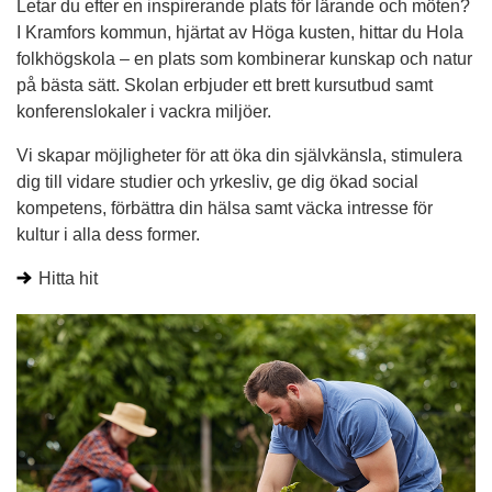
h
Letar du efter en inspirerande plats för lärande och möten?
ö
I Kramfors kommun, hjärtat av Höga kusten, hittar du Hola
folkhögskola – en plats som kombinerar kunskap och natur
g
på bästa sätt. Skolan erbjuder ett brett kursutbud samt
konferenslokaler i vackra miljöer.
s
Vi skapar möjligheter för att öka din självkänsla, stimulera
k
dig till vidare studier och yrkesliv, ge dig ökad social
o
kompetens, förbättra din hälsa samt väcka intresse för
kultur i alla dess former.
l
Hitta hit
a