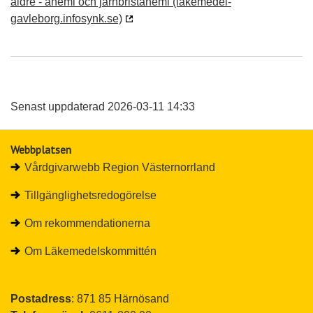
äldre - anemi och järnbristanemi (lakemedel-
gavleborg.infosynk.se)
Senast uppdaterad 2026-03-11 14:33
Webbplatsen
Vårdgivarwebb Region Västernorrland
Tillgänglighetsredogörelse
Om rekommendationerna
Om Läkemedelskommittén
Postadress
: 871 85 Härnösand