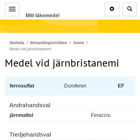
Inställninga
Sö
Mitt läkemedel
Meny
D
Startsida
Behandlingsområden
Anemi
u
Medel vid järnbristanemi
ä
Medel vid järnbristanemi
r
h
ä
ferrosulfat
Duroferon
EF
r
:
Andrahandsval
järnmaltol
Feraccru
Tredjehandsval