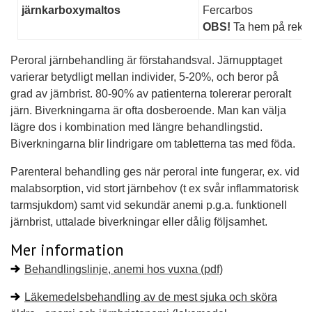
järnkarboxymaltos
Fercarbos
OBS!
Ta hem på rekvis
Peroral järnbehandling är förstahandsval. Järnupptaget
varierar betydligt mellan individer, 5-20%, och beror på
grad av järnbrist. 80-90% av patienterna tolererar peroralt
järn. Biverkningarna är ofta dosberoende. Man kan välja
lägre dos i kombination med längre behandlingstid.
Biverkningarna blir lindrigare om tabletterna tas med föda.
Parenteral behandling ges när peroral inte fungerar, ex. vid
malabsorption, vid stort järnbehov (t ex svår inflammatorisk
tarmsjukdom) samt vid sekundär anemi p.g.a. funktionell
järnbrist, uttalade biverkningar eller dålig följsamhet.
Mer information
Behandlingslinje, anemi hos vuxna (pdf)
Läkemedelsbehandling av de mest sjuka och sköra