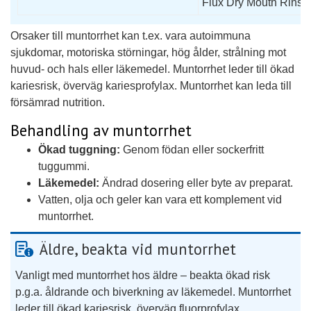
Flux Dry Mouth Rinse (
Orsaker till muntorrhet kan t.ex. vara autoimmuna
sjukdomar, motoriska störningar, hög ålder, strålning mot
huvud- och hals eller läkemedel. Muntorrhet leder till ökad
kariesrisk, överväg kariesprofylax. Muntorrhet kan leda till
försämrad nutrition.
Behandling av muntorrhet
Ökad tuggning:
Genom födan eller sockerfritt
tuggummi.
Läkemedel:
Ändrad dosering eller byte av preparat.
Vatten, olja och geler kan vara ett komplement vid
muntorrhet.
Äldre, beakta vid muntorrhet
Vanligt med muntorrhet hos äldre – beakta ökad risk
p.g.a. åldrande och biverkning av läkemedel. Muntorrhet
leder till ökad kariesrisk, överväg fluorprofylax.