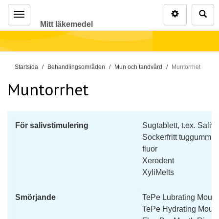
Inställninga
Sö
Mitt läkemedel
Meny
D
Startsida
Behandlingsområden
Mun och tandvård
Muntorrhet
u
Muntorrhet
ä
r
h
ä
För salivstimulering
Sugtablett, t.ex. Salivi
r
Sockerfritt tuggummi,
:
fluor
Xerodent
XyliMelts
Smörjande
TePe Lubrating Mouth
TePe Hydrating Mout