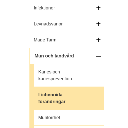
+
Infektioner
+
Levnadsvanor
+
Mage Tarm
–
Mun och tandvård
f
Karies och
ä
kariesprevention
l
Lichenoida
förändringar
l
i
Muntorrhet