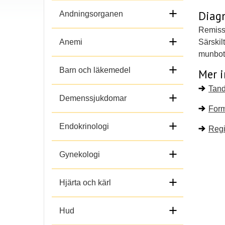
+
Diag
Andningsorganen
Remiss 
+
Anemi
Särskil
munbott
+
Barn och läkemedel
Mer 
Tan
+
Demenssjukdomar
Form
+
Endokrinologi
Regi
+
Gynekologi
+
Hjärta och kärl
+
Hud