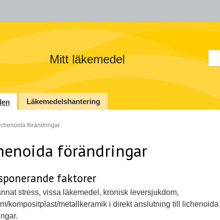
Sö
Mitt läkemedel
Läkemedelshantering
den
ichenoida förändringar
henoida förändringar
isponerande faktorer
nnat stress, vissa läkemedel, kronisk leversjukdom,
/kompositplast/metallkeramik i direkt anslutning till lichenoida
ingar.