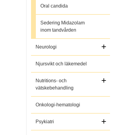
h
Oral candida
o
Sedering Midazolam
p
inom tandvården
+
Neurologi
Njursvikt och läkemedel
+
Nutritions- och
vätskebehandling
Onkologi-hematologi
+
Psykiatri