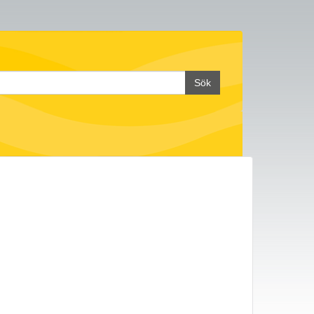
k:
Sök