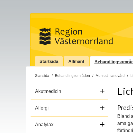
Startsida
Allmänt
Behandlingsområ
D
Startsida
Behandlingsområden
Mun och tandvård
L
u
Lic
ä
+
Akutmedicin
r
h
+
Pred
Allergi
ä
Bland a
r
+
amalgam
:
Anafylaxi
förändr