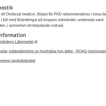
nostik
till Orofacial medicin. Biopsi för PAD rekommenderas i vissa fal
t i fall med förändringar på tungans sidoränder, undersida samt
en, i synnerhet vid betydande rodnad.
information
dvårdens Läkemedel
ulär, riskbedömning av munhälsa hos äldre - ROAG (senioraler
onens tandvårdsstöd