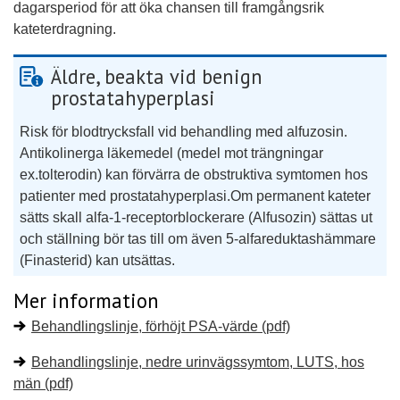
dagarsperiod för att öka chansen till framgångsrik
kateterdragning.
Äldre, beakta vid benign
prostatahyperplasi
Risk för blodtrycksfall vid behandling med alfuzosin.
Antikolinerga läkemedel (medel mot trängningar
ex.tolterodin) kan förvärra de obstruktiva symtomen hos
patienter med prostatahyperplasi.Om permanent kateter
sätts skall alfa-1-receptorblockerare (Alfusozin) sättas ut
och ställning bör tas till om även 5-alfareduktashämmare
(Finasterid) kan utsättas.
Mer information
Behandlingslinje, förhöjt PSA-värde (pdf)
Behandlingslinje, nedre urinvägssymtom, LUTS, hos
män (pdf)