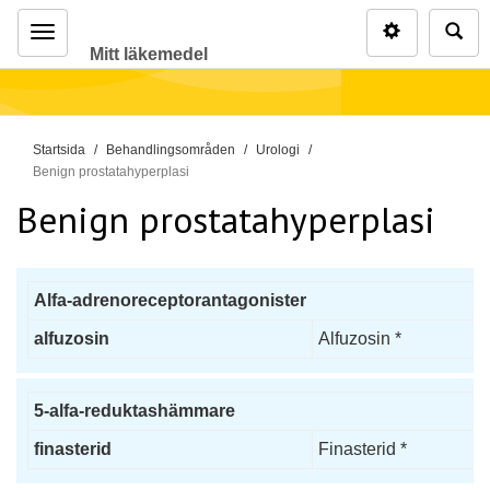
Inställninga
Sö
Mitt läkemedel
Meny
D
Startsida
Behandlingsområden
Urologi
u
Benign prostatahyperplasi
ä
Benign prostatahyperplasi
r
h
ä
Alfa-adrenoreceptorantagonister
r
:
alfuzosin
Alfuzosin *
5-alfa-reduktashämmare
finasterid
Finasterid *