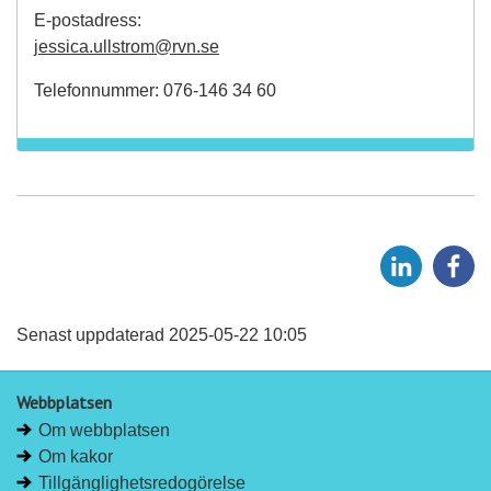
E-postadress:
jessica.ullstrom@rvn.se
Telefonnummer: 076-146 34 60
D
D
e
e
l
l
a
a
Senast uppdaterad 2025-05-22 10:05
p
p
å
å
Webbplatsen
L
F
Om webbplatsen
i
a
Om kakor
n
c
Tillgänglighetsredogörelse
k
e