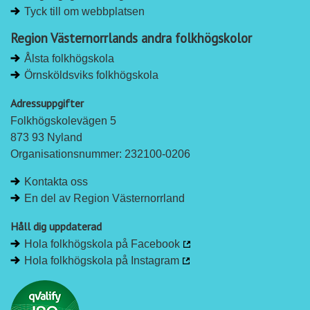
Tyck till om webbplatsen
e
b
d
o
Region Västernorrlands andra folkhögskolor
I
o
Ålsta folkhögskola
n
k
Örnsköldsviks folkhögskola
Adressuppgifter
Folkhögskolevägen 5
873 93 Nyland
Organisationsnummer: 232100-0206
Kontakta oss
En del av Region Västernorrland
Håll dig uppdaterad
Hola folkhögskola på Facebook
Hola folkhögskola på Instagram