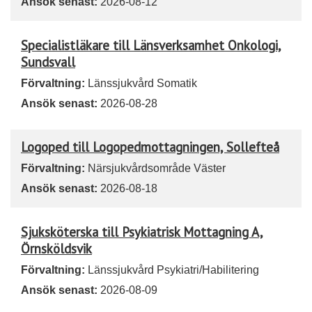
Ansök senast:
2026-08-12
Specialistläkare till Länsverksamhet Onkologi,
Sundsvall
Förvaltning:
Länssjukvård Somatik
Ansök senast:
2026-08-28
Logoped till Logopedmottagningen, Sollefteå
Förvaltning:
Närsjukvårdsområde Väster
Ansök senast:
2026-08-18
Sjuksköterska till Psykiatrisk Mottagning A,
Örnsköldsvik
Förvaltning:
Länssjukvård Psykiatri/Habilitering
Ansök senast:
2026-08-09