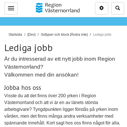
Inställninga
Sö
Meny
D
Startsida
[Dev]
Sidtyper och block [Ändra inte]
Lediga jobb
u
Lediga jobb
ä
r
Är du intresserad av ett nytt jobb inom Region
h
Västernorrland?
ä
r
Välkommen med din ansökan!
:
Jobba hos oss
Visste du att det finns över 200 yrken i Region
Västernorrland och att vi är en av länets största
arbetsgivare? Tyngdpunkten ligger förstås på yrken inom
vården, men det finns många andra verksamheter med
spännande innehåll. Kort sagt hos oss finns något för alla.