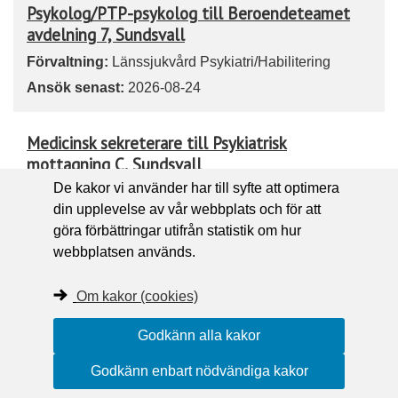
Psykolog/PTP-psykolog till Beroendeteamet
avdelning 7, Sundsvall
Förvaltning:
Länssjukvård Psykiatri/Habilitering
Ansök senast:
2026-08-24
Medicinsk sekreterare till Psykiatrisk
mottagning C, Sundsvall
De kakor vi använder har till syfte att optimera
Förvaltning:
Länssjukvård Psykiatri/Habilitering
din upplevelse av vår webbplats och för att
Ansök senast:
2026-08-24
göra förbättringar utifrån statistik om hur
webbplatsen används.
Sjuksköterskor till Barn- och Ungdomsmedicin,
Sundsvall
Om kakor (cookies)
Förvaltning:
Länssjukvård Somatik
Godkänn alla kakor
Ansök senast:
2026-08-25
Godkänn enbart nödvändiga kakor