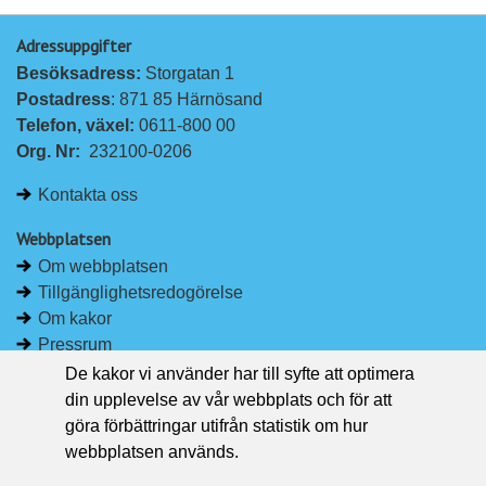
Adressuppgifter
Besöksadress: 
Storgatan 1
Postadress
: 871 85 Härnösand
Telefon, växel: 
0611-800 00
Org. Nr:
232100-0206
Kontakta oss
Webbplatsen
Om webbplatsen
Tillgänglighetsredogörelse
Om kakor
Pressrum
De kakor vi använder har till syfte att optimera
Håll dig uppdaterad
din upplevelse av vår webbplats och för att
Följ Region Västernorrland på Facebook
göra förbättringar utifrån statistik om hur
Region Västernorrland i sociala medier
webbplatsen används.
Följ Region Västernorrland via RSS