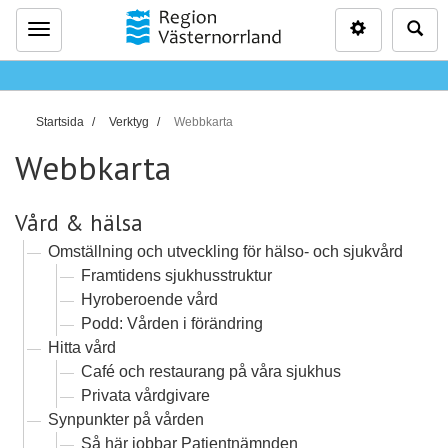
Inställninga
Sö
Meny
D
Startsida
Verktyg
Webbkarta
u
Webbkarta
ä
r
h
Vård & hälsa
ä
Omställning och utveckling för hälso- och sjukvård
r
Framtidens sjukhusstruktur
:
Hyroberoende vård
Podd: Vården i förändring
Hitta vård
Café och restaurang på våra sjukhus
Privata vårdgivare
Synpunkter på vården
Så här jobbar Patientnämnden