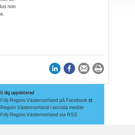
llus non
a.
D
D
Tipsa
Skriv
e
e
en
ut
l
l
vän
a
a
ll dig uppdaterad
Följ Region Västernorrland på Facebook
p
p
Region Västernorrland i sociala medier
å
å
Följ Region Västernorrland via RSS
L
F
i
a
n
c