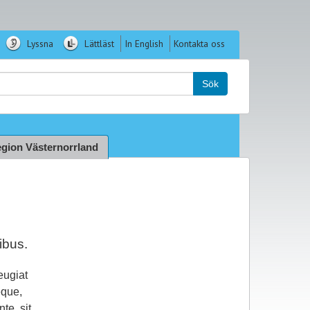
Lyssna
Lättläst
In English
Kontakta oss
k:
Sök
gion Västernorrland
ibus.
eugiat
eque,
te, sit