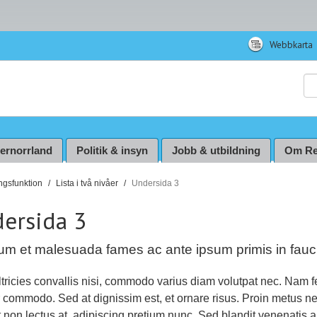
Webbkarta
Sö
ternorrland
Politik & insyn
Jobb & utbildning
Om Re
ingsfunktion
Lista i två nivåer
Undersida 3
ersida 3
dum et malesuada fames ac ante ipsum primis in fauc
ltricies convallis nisi, commodo varius diam volutpat nec. Nam f
commodo. Sed at dignissim est, et ornare risus. Proin metus n
t non lectus at, adipiscing pretium nunc. Sed blandit venenatis an