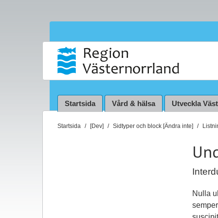
Startsida
Vård & hälsa
Utveckla Väs
D
Startsida
[Dev]
Sidtyper och block [Ändra inte]
Listn
u
Und
ä
r
h
Inter
ä
Nulla u
r
semper 
:
suscipi