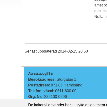
amet po
dictum 
Nullam 
Senast uppdaterad 2014-02-25 20:50
Adressuppgifter
Besöksadress: 
Storgatan 1
Postadress
: 871 85 Härnösand
Telefon, växel: 
0611-800 00
Org. Nr:
232100-0206
De kakor vi använder har till syfte att optimera
Kontakta oss