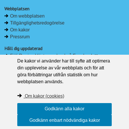
Webbplatsen
Om webbplatsen
Tillgänglighetsredogörelse
Om kakor
Pressrum
Håll dig uppdaterad
Följ Region Västernorrland på Facebook
De kakor vi använder har till syfte att optimera
Region Västernorrland i sociala medier
din upplevelse av vår webbplats och för att
Följ Region Västernorrland via RSS
göra förbättringar utifrån statistik om hur
webbplatsen används.
Om kakor (cookies)
Godkänn alla kakor
Godkänn enbart nödvändiga kakor