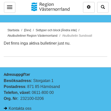
Inställninga
Sö
Meny
D
Startsida
[Dev]
Sidtyper och block [Ändra inte]
u
Akutbulletiner Region Västernorrland
Akutbulletin Sundsvall
ä
Det finns inga aktiva bulletiner just nu.
r
h
ä
r
:
Adressuppgifter
Besöksadress: 
Storgatan 1
Postadress
: 871 85 Härnösand
Telefon, växel: 
0611-800 00
Org. Nr:
232100-0206
Kontakta oss