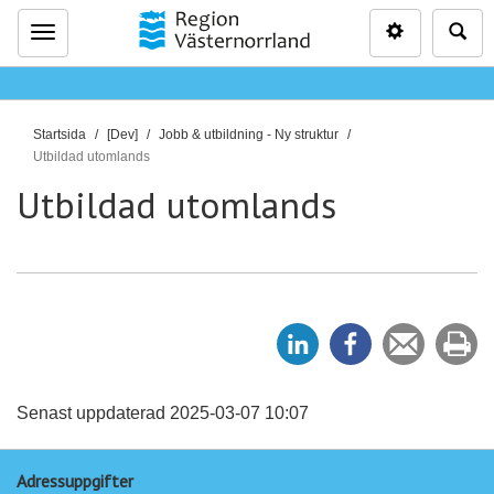
Inställninga
Sö
Meny
D
Startsida
[Dev]
Jobb & utbildning - Ny struktur
u
Utbildad utomlands
ä
Utbildad utomlands
r
h
ä
r
:
D
D
Tipsa
Sk
e
e
en
ut
l
l
vän
a
a
Senast uppdaterad 2025-03-07 10:07
p
p
Adressuppgifter
å
å