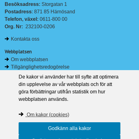
Besöksadress: 
Storgatan 1
L
F
Postadress
: 871 85 Härnösand
i
a
Telefon, växel: 
0611-800 00
n
c
Org. Nr:
232100-0206
k
e
e
b
Kontakta oss
d
o
I
o
Webbplatsen
n
k
Om webbplatsen
Tillgänglighetsredogörelse
Om kakor
De kakor vi använder har till syfte att optimera
Pressrum
din upplevelse av vår webbplats och för att
göra förbättringar utifrån statistik om hur
Håll dig uppdaterad
webbplatsen används.
Följ Region Västernorrland på Facebook
Region Västernorrland i sociala medier
Om kakor (cookies)
Följ Region Västernorrland via RSS
Godkänn alla kakor