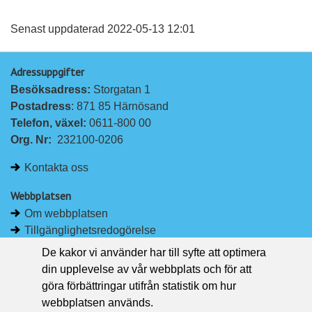
l
l
vän
a
a
Senast uppdaterad 2022-05-13 12:01
p
p
Adressuppgifter
å
å
Besöksadress: 
Storgatan 1
L
F
Postadress
: 871 85 Härnösand
i
a
Telefon, växel: 
0611-800 00
n
c
Org. Nr:
232100-0206
k
e
e
b
Kontakta oss
d
o
I
o
Webbplatsen
n
k
Om webbplatsen
Tillgänglighetsredogörelse
Om kakor
De kakor vi använder har till syfte att optimera
Pressrum
din upplevelse av vår webbplats och för att
göra förbättringar utifrån statistik om hur
Håll dig uppdaterad
webbplatsen används.
Följ Region Västernorrland på Facebook