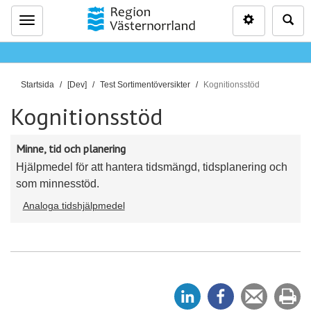
Inställninga
Sö
Meny
D
Startsida
[Dev]
Test Sortimentöversikter
Kognitionsstöd
u
Kognitionsstöd
ä
r
Minne, tid och planering
h
ä
Hjälpmedel för att hantera tidsmängd, tidsplanering och
r
som minnesstöd.
:
Analoga tidshjälpmedel
D
D
Tipsa
Sk
e
e
en
ut