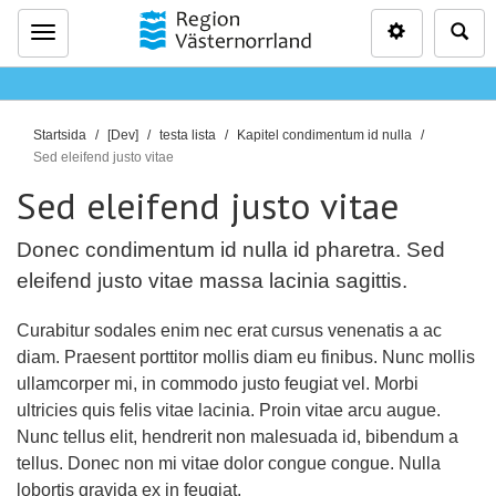
Inställninga
Sö
Meny
D
Startsida
[Dev]
testa lista
Kapitel condimentum id nulla
u
Sed eleifend justo vitae
ä
Sed eleifend justo vitae
r
h
Donec condimentum id nulla id pharetra. Sed
ä
eleifend justo vitae massa lacinia sagittis.
r
:
Curabitur sodales enim nec erat cursus venenatis a ac
diam. Praesent porttitor mollis diam eu finibus. Nunc mollis
ullamcorper mi, in commodo justo feugiat vel. Morbi
ultricies quis felis vitae lacinia. Proin vitae arcu augue.
Nunc tellus elit, hendrerit non malesuada id, bibendum a
tellus. Donec non mi vitae dolor congue congue. Nulla
lobortis gravida ex in feugiat.