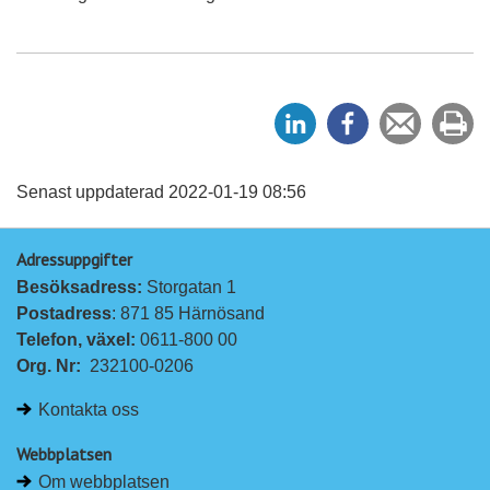
D
D
Tipsa
Sk
e
e
en
ut
l
l
vän
a
a
Senast uppdaterad 2022-01-19 08:56
p
p
Adressuppgifter
å
å
Besöksadress: 
Storgatan 1
L
F
Postadress
: 871 85 Härnösand
i
a
Telefon, växel: 
0611-800 00
n
c
Org. Nr:
232100-0206
k
e
e
b
Kontakta oss
d
o
I
o
Webbplatsen
n
k
Om webbplatsen