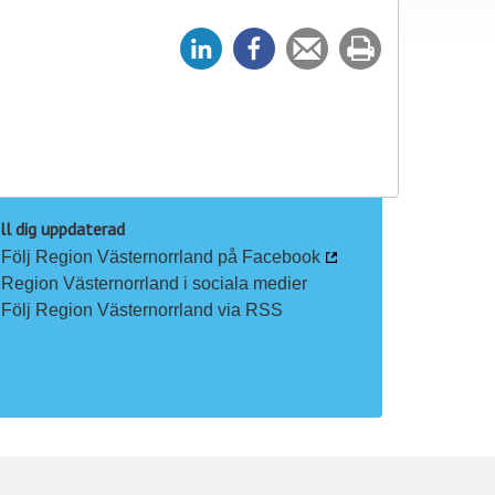
D
D
Tipsa
Skriv
e
e
en
ut
l
l
vän
a
a
p
p
å
å
L
F
ll dig uppdaterad
i
a
Följ Region Västernorrland på Facebook
n
c
Region Västernorrland i sociala medier
k
e
Följ Region Västernorrland via RSS
e
b
d
o
I
o
n
k