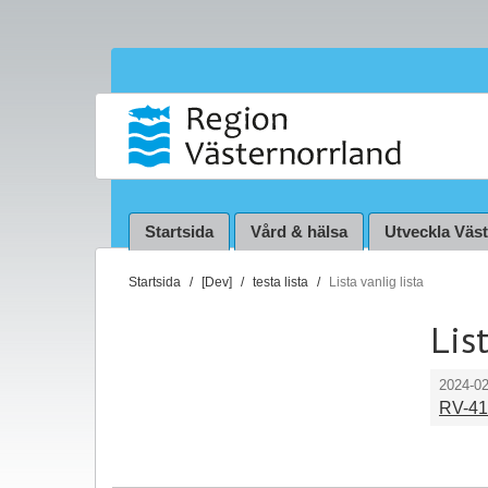
Startsida
Vård & hälsa
Utveckla Väs
D
Startsida
[Dev]
testa lista
Lista vanlig lista
u
Lis
ä
r
h
2024-02
ä
RV-41
r
: