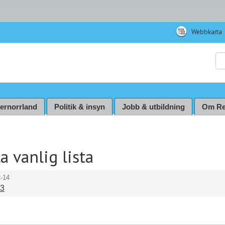
Webbkarta
Sö
ternorrland
Politik & insyn
Jobb & utbildning
Om Re
ta vanlig lista
-14
3