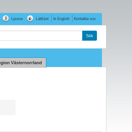
Lyssna
Lättläst
In English
Kontakta oss
k:
Sök
gion Västernorrland