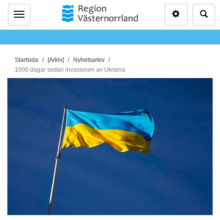
Inställninga
Sö
Meny
D
Startsida
[Arkiv]
Nyhetsarkiv
u
1000 dagar sedan invasionen av Ukraina
ä
r
h
ä
r
: