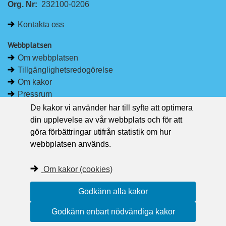
Org. Nr:
232100-0206
k
e
e
b
Kontakta oss
d
o
I
o
Webbplatsen
n
k
Om webbplatsen
Tillgänglighetsredogörelse
Om kakor
Pressrum
De kakor vi använder har till syfte att optimera
Håll dig uppdaterad
din upplevelse av vår webbplats och för att
Följ Region Västernorrland på Facebook
göra förbättringar utifrån statistik om hur
Region Västernorrland i sociala medier
webbplatsen används.
Följ Region Västernorrland via RSS
Om kakor (cookies)
Godkänn alla kakor
Godkänn enbart nödvändiga kakor