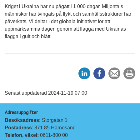
Kriget i Ukraina har nu pågått i 1 000 dagar. Miljontals
människor har tvingats på flykt och samhällsstrukturer har
påverkats. Vi deltar i det globala initiativet för att
uppmärksamma dagen genom att flagga med Ukrainas
flagga i gult och blått.
D
D
Tipsa
Sk
e
e
en
ut
l
l
vän
a
a
Senast uppdaterad 2024-11-19 07:00
p
p
Adressuppgifter
å
å
Besöksadress: 
Storgatan 1
L
F
Postadress
: 871 85 Härnösand
i
a
Telefon, växel: 
0611-800 00
n
c