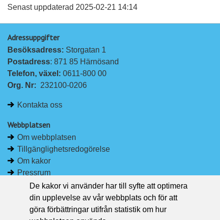
a
a
Senast uppdaterad 2025-02-21 14:14
p
p
Adressuppgifter
å
å
Besöksadress: 
Storgatan 1
L
F
Postadress
: 871 85 Härnösand
i
a
Telefon, växel: 
0611-800 00
n
c
Org. Nr:
232100-0206
k
e
e
b
Kontakta oss
d
o
I
o
Webbplatsen
n
k
Om webbplatsen
Tillgänglighetsredogörelse
Om kakor
Pressrum
De kakor vi använder har till syfte att optimera
Håll dig uppdaterad
din upplevelse av vår webbplats och för att
Följ Region Västernorrland på Facebook
göra förbättringar utifrån statistik om hur
Region Västernorrland i sociala medier