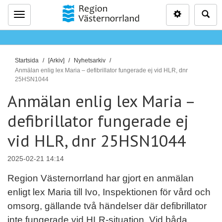
Inställninga
Sö
Meny
D
Startsida
[Arkiv]
Nyhetsarkiv
u
Anmälan enlig lex Maria – defibrillator fungerade ej vid HLR, dnr
25HSN1044
ä
r
Anmälan enlig lex Maria –
h
defibrillator fungerade ej
ä
r
vid HLR, dnr 25HSN1044
:
2025-02-21 14:14
Region Västernorrland har gjort en anmälan
enligt lex Maria till Ivo, Inspektionen för vård och
omsorg, gällande två händelser där defibrillator
inte fungerade vid HLR-situation. Vid båda