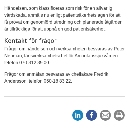
Händelsen, som klassificeras som risk för en allvarlig
vårdskada, anmäls nu enligt patientsäkerhetslagen för att
få prövat om genomförd utredning och planerade åtgärder
är tillräckliga för att uppnå en god patientsäkerhet.
Kontakt för frågor
Frågor om händelsen och verksamheten besvaras av Peter
Neuman, länsverksamhetschef för Ambulanssjukvården
telefon 070-312 39 00.
Frågor om anmälan besvaras av chefläkare Fredrik
Andersson, telefon 060-18 83 22.
D
D
Tipsa
Sk
e
e
en
ut
l
l
vän