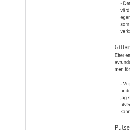
- De
vård
egen
som 
verk
Gilla
Efter e
avrunda
men för
- Vi 
unde
jag 
utve
känn
Puls