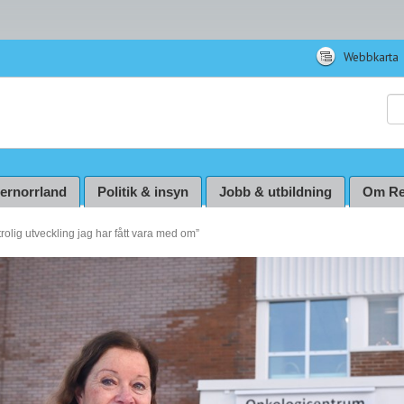
Webbkarta
Sö
ternorrland
Politik & insyn
Jobb & utbildning
Om Re
rolig utveckling jag har fått vara med om”