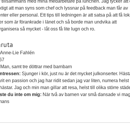
er tillsammans med mina medarbetare på lunchen. Jag tycker att 
iktigt att man syns som chef och lyssnar på feedback man får av
nter eller personal. Ett tips till ledningen är att satsa på att få lo
er som är förankrade i länet och så borde man undvika att
ganisera så mycket - låt oss få lite lugn och ro.
aruta
Anne-Lie Fahlén
67
Man, samt tre döttrar med barnbarn
intressen:
Sjunger i kör, just nu är det mycket julkonserter. Häst
varit en passion och jag har ridit sedan jag var liten, numera helst
ästar. Jag och min man gillar att resa, helst till olika större städe
ste du inte om mig:
När två av barnen var små dansade vi ma
mmans