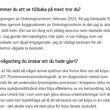
mmer du att se tillbaka på mest tror du?
vigningen av Onkologicentrum i februari 2023. Att jag kämpade fö
drev igenom byggnationen av Onkologicentrum är det jag är abs
 stolt över. Det var en lång och jobbig process som startade red
. Jag gjorde det naturligtvis inte själv, vi var många som var
andade och djupt engagerade, jag är väldigt tacksam för att
tikerna vågade ta beslutet.
 någonting du önskar att du hade gjort?
g är lite rädd att något annat sjukhus ska hinna före oss att köpa 
DT. Positronemissionstomografi, är en diagnostisk metod som
nds för att undersöka fysiologiska processer i kroppens olika o
ma sjukdomstillstånd eller följa effekterna av en behandling. Id
bara Umeå här i norr som kan göra dessa undersökningar och de
ar varit min hjärtefråga att få till ett beslut om att köpa in en så
n - det skulle vara ett stort plus för hela länets sjukvård.