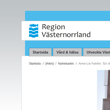
Startsida
Vård & hälsa
Utveckla Väs
D
Startsida
[Arkiv]
Nyhetsarkiv
Anne-Lie Fahlén: ”En ot
u
ä
r
h
ä
r
: