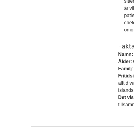
sitt
är v
patie
chef
omor
Fakt
Namn:
Ålder:
Familj:
Fritids
alltid 
islandsh
Det vis
tillsa