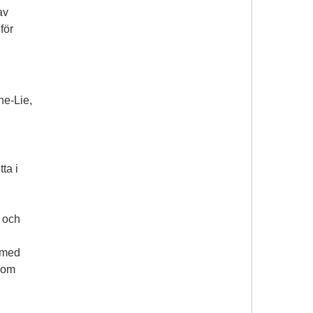
av
för
ne-Lie,
ta i
 och
 med
som