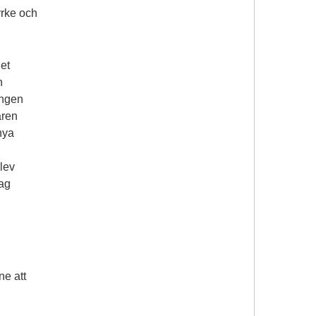
 yrke och
det
h
Ingen
åren
nya
lev
jag
h
ne att