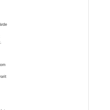
ärde
.
 som
h
varit