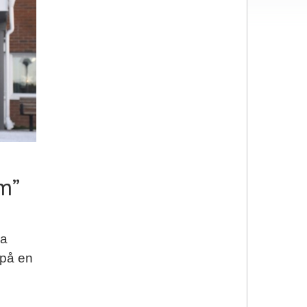
m”
da
 på en