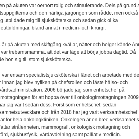
den på akuten var oerhört rolig och stimulerande. Dels på grund 
tsuppgifterna och den härliga jargongen som rådde, men också 
jag utbildade mig till sjuksköterska och sedan gick olika
reutbildningar, bland annat i medicin- och kirurgi.
8 år på akuten med skiftgång kvällar, nätter och helger kände An
var trebarnsmamma, att det var läge att börja jobba dagtid. Då
de hon sig till stomisjuksköterska.
g var ensam specialistsjuksköterska i länet och arbetade med det
r innan jag blev nyfiken på chefsrollen och läste hälso- och
vårdsadministration. 2006 började jag som enhetschef på
mottagningen för att hoppa över till onkologimottagningen 2009
har jag varit sedan dess. Först som enhetschef, sedan
samhetsutvecklare och från 2018 har jag varit verksamhetschef
ar för hela onkologkliniken. Onkologen är en bred verksamhet 
fattar strålenheten, mammografi, onkologisk mottagning och
ård, sjukhusfysik, vårdavdelning samt palliativ medicin.