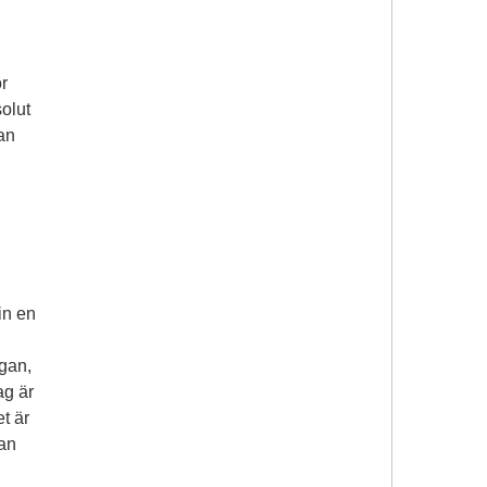
r
olut
an
in en
rgan,
ag är
t är
dan