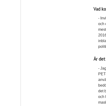
Vad ko
- In
och 
mest
2016
inbl
poli
Är det
- Ja
PET-
anvä
bedö
det 
och h
maski