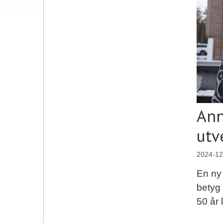
Ann
utv
2024-12
En ny 
betyg 
50 år 