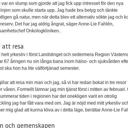
t var en slump som gjorde att jag fick upp intresset för den nya
linjen som skulle starta upp. Jag hade bra betyg och tänkte
tligen gå natur, men när detta blev ett alternativ sökte jag och k
reserv. Det har jag aldrig ångrat, säger Anne-Lie Fahlén,
samhetschef Onkologkliniken.
r att resa
tt helt yrkesliv i först Landstinget och sedermera Region Västern
r 67 åringen nu sin långa bana inom hälso- och sjukvården efte
st ska hon ha lite välförtjänad semester.
gillar att resa min man och jag, så vi har redan bokat in tre resor
r våren. Formellt lämnar jag min tjänst först i mitten av februari
summerar tiden i regionen har det onekligen varit en otrolig
ckling jag har fått vara med om. Jag är nöjd med mitt yrkesliv oc
er mig glad att kunna kliva av i detta läge, berättar Anne-Lie Fa
en och gemenskapen