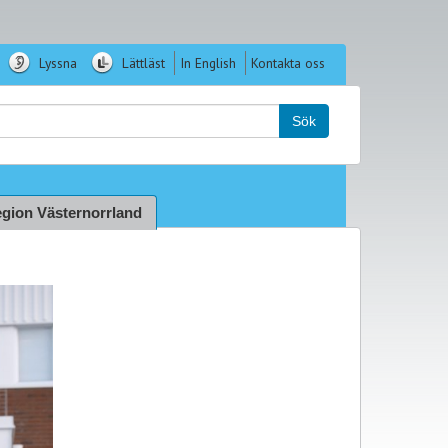
Lyssna
Lättläst
In English
Kontakta oss
k:
Sök
gion Västernorrland