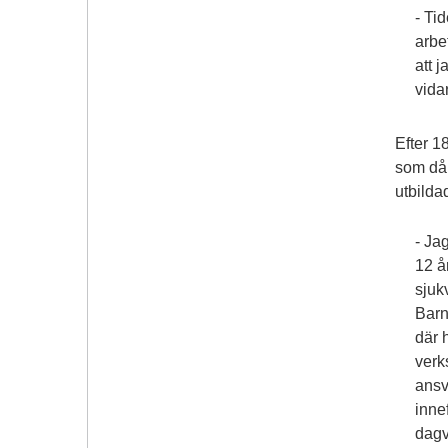
- Ti
arbe
att 
vida
Efter 1
som då 
utbilda
- Ja
12 å
sjuk
Barn
där 
verk
ansv
inne
dagv