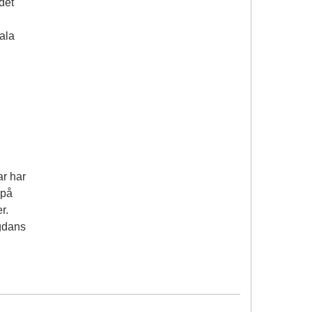
det
kala
ar har
 på
r.
gdans