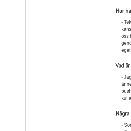
Hur ha
- Te
kans
oss 
geno
eget
Vad är
- Ja
är n
pusha
kul a
Några 
- So