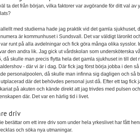
äl ta det från början, vilka faktorer var avgörande för ditt val av
lats?
rallellt med studierna hade jag praktik vid det gamla sjukhuset, 
numera är kommunhuset i Sundsvall. Det var väldigt lärorikt oc
var runt på alla avdelningar och fick göra många olika sysslor. 
var den andra lik. Jag gick ut vårdskolan som undersköterska v
, då skulle man precis flytta hela det gamla sjukhuset in till det 
aldershov - där vi är i dag. Där fick jag först börja jobba i den så
ade personalpoolen, då skulle man infinna sig dagligen och så b
utplacerad där det behövdes personal just då. Efter ett tag fick 
vikariat på akuten och kände direkt att jag trivdes med pulsen oc
nskapen där. Det var en härlig tid i livet.
nre driv
e berättar om ett inre driv som under hela yrkeslivet har fått hen
tvecklas och söka nya utmaningar.