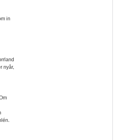
om in
orrland
r nyår,
. Om
h
hlén.