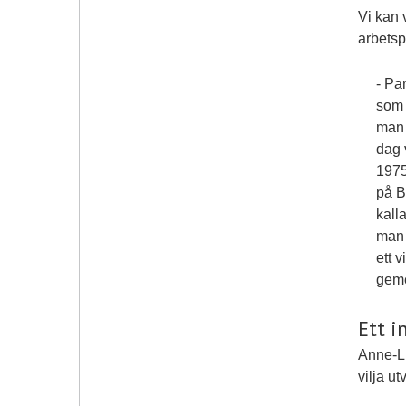
Vi kan v
arbetsp
- Pa
som 
man 
dag 
1975
på B
kall
man 
ett 
geme
Ett i
Anne-Li
vilja u