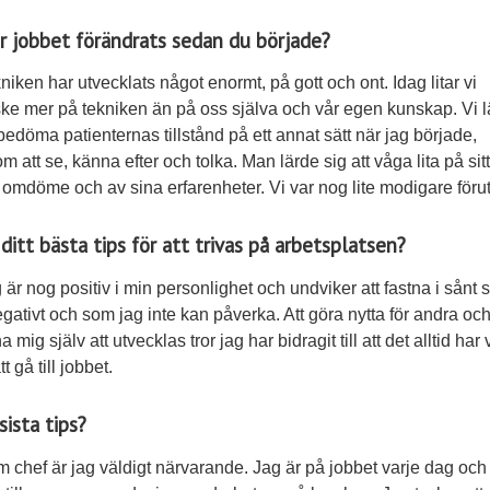
r jobbet förändrats sedan du började?
kniken har utvecklats något enormt, på gott och ont. Idag litar vi
ke mer på tekniken än på oss själva och vår egen kunskap. Vi l
bedöma patienternas tillstånd på ett annat sätt när jag började,
m att se, känna efter och tolka. Man lärde sig att våga lita på sitt
 omdöme och av sina erfarenheter. Vi var nog lite modigare förut
 ditt bästa tips för att trivas på arbetsplatsen?
g är nog positiv i min personlighet och undviker att fastna i sånt
egativt och som jag inte kan påverka. Att göra nytta för andra oc
 mig själv att utvecklas tror jag har bidragit till att det alltid har 
tt gå till jobbet.
sista tips?
m chef är jag väldigt närvarande. Jag är på jobbet varje dag och