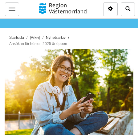
Inställninga
Sö
Meny
D
Startsida
[Arkiv]
Nyhetsarkiv
u
Ansökan för hösten 2025 är öppen
ä
r
h
ä
r
: