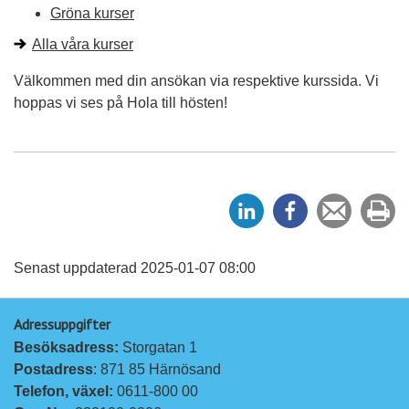
Gröna kurser
Alla våra kurser
Välkommen med din ansökan via respektive kurssida. Vi
hoppas vi ses på Hola till hösten!
D
D
Tipsa
Sk
e
e
en
ut
l
l
vän
a
a
Senast uppdaterad 2025-01-07 08:00
p
p
Adressuppgifter
å
å
Besöksadress: 
Storgatan 1
L
F
Postadress
: 871 85 Härnösand
i
a
Telefon, växel: 
0611-800 00
n
c