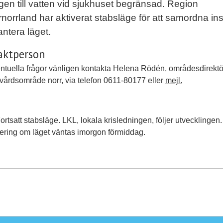
ngen till vatten vid sjukhuset begränsad. Region
norrland har aktiverat stabsläge för att samordna in
ntera läget.
aktperson
ntuella frågor vänligen kontakta Helena Rödén, områdesdirektö
vårdsområde norr, via telefon 0611-80177 eller
mejl.
ortsatt stabsläge. LKL, lokala krisledningen, följer utvecklingen.
ring om läget väntas imorgon förmiddag.