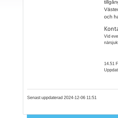
tillgå
Väster
och ha
Kont
Vid eve
närsjuk
14.51 F
Uppdate
Senast uppdaterad 2024-12-06 11:51