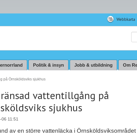
Webbkarta
Sö
ternorrland
Politik & insyn
Jobb & utbildning
Om Re
ng på Örnsköldsviks sjukhus
ränsad vattentillgång på
sköldsviks sjukhus
-06 11:51
nd av en större vattenläcka i Örnsköldsviksområdet