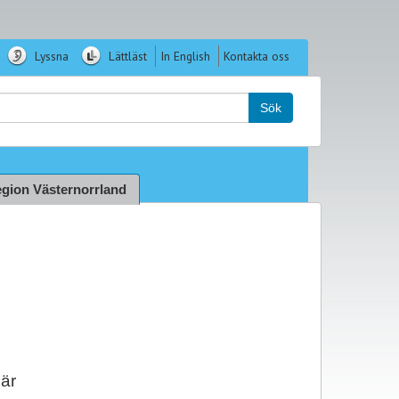
Lyssna
Lättläst
In English
Kontakta oss
k:
Sök
gion Västernorrland
 är