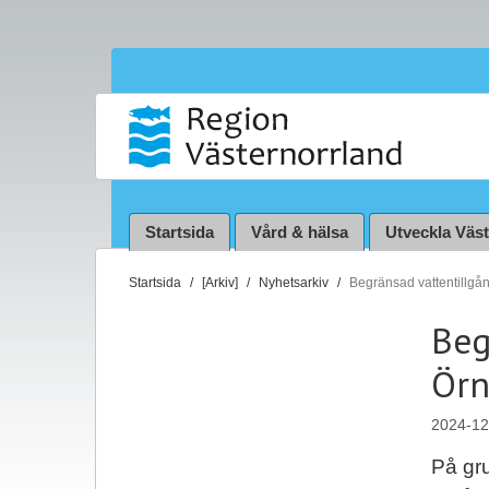
Startsida
Vård & hälsa
Utveckla Väs
D
Startsida
[Arkiv]
Nyhetsarkiv
Begränsad vattentillgå
u
Beg
ä
r
Örn
h
ä
2024-12
r
:
På gru