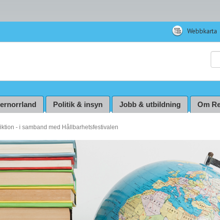
Webbkarta
Sö
ternorrland
Politik & insyn
Jobb & utbildning
Om Re
fiktion - i samband med Hållbarhetsfestivalen