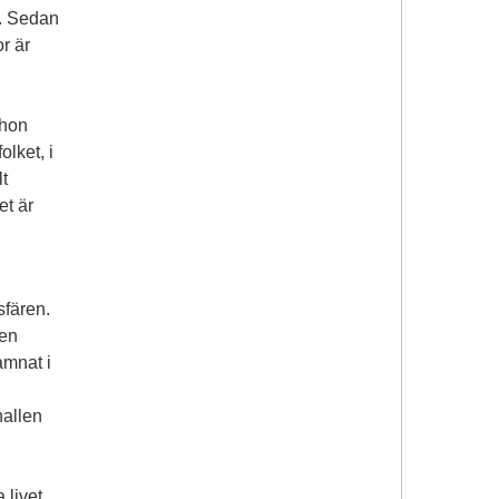
e. Sedan
r är
 hon
olket, i
t
et är
sfären.
sen
amnat i
allen
 livet