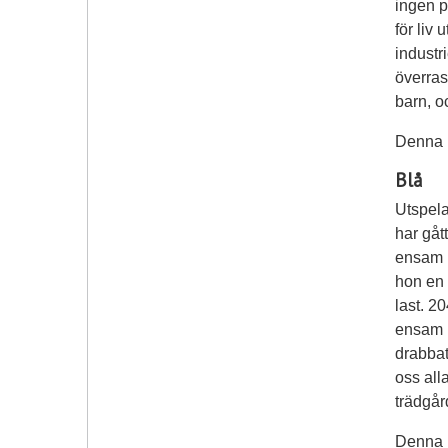
ingen p
för liv
industri
överras
barn, o
Denna b
Blå
Utspela
har gåt
ensam b
hon en 
last. 20
ensam m
drabbat 
oss all
trädgår
Denna b