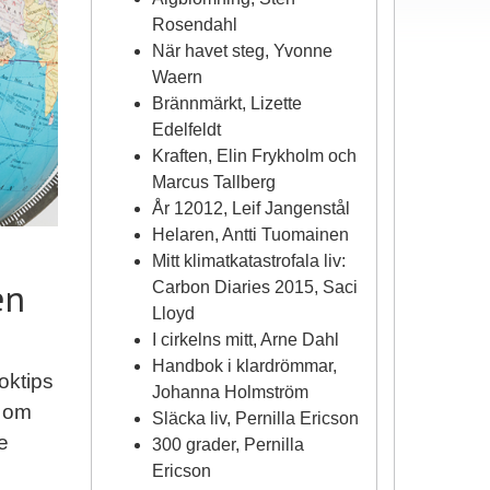
Rosendahl
När havet steg, Yvonne
Waern
Brännmärkt, Lizette
Edelfeldt
Kraften, Elin Frykholm och
Marcus Tallberg
År 12012, Leif Jangenstål
Helaren, Antti Tuomainen
Mitt klimatkatastrofala liv:
en
Carbon Diaries 2015, Saci
Lloyd
I cirkelns mitt, Arne Dahl
Handbok i klardrömmar,
oktips
Johanna Holmström
r om
Släcka liv, Pernilla Ericson
e
300 grader, Pernilla
Ericson