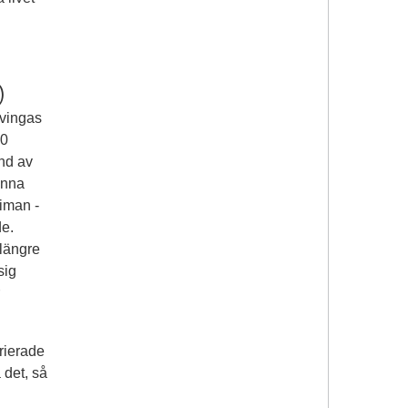
)
tvingas
00
und av
unna
iman -
de.
 längre
sig
rierade
 det, så