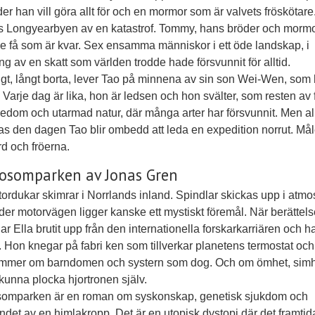
der han vill göra allt för och en mormor som är valvets fröskötar
 Longyearbyen av en katastrof. Tommy, hans bröder och mormo
e få som är kvar. Sex ensamma människor i ett öde landskap, i
ing av en skatt som världen trodde hade försvunnit för alltid.
gt, långt borta, lever Tao på minnena av sin son Wei-Wen, som
. Varje dag är lika, hon är ledsen och hon svälter, som resten av f
edom och utarmad natur, där många arter har försvunnit. Men all
as den dagen Tao blir ombedd att leda en expedition norrut. Mål
d och fröerna.
osomparken av Jonas Gren
tordukar skimrar i Norrlands inland. Spindlar skickas upp i atmo
er motorvägen ligger kanske ett mystiskt föremål. När berättel
har Ella brutit upp från den internationella forskarkarriären och h
 Hon knegar på fabri ken som tillverkar planetens termostat och
mmer om barndomen och systern som dog. Och om ömhet, simh
 kunna plocka hjortronen själv.
omparken är en roman om syskonskap, genetisk sjukdom och
andet av en himlakropp. Det är en utopisk dystopi där det framtida