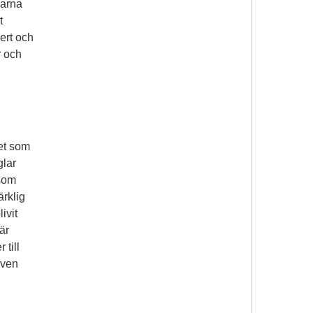
garna
t
kert och
r och
ret som
glar
 som
rklig
ivit
är
 till
iven