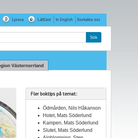
Lyssna
Lättläst
In English
Kontakta oss
k:
Sök
gion Västernorrland
Fler boktips på temat:
Ödmården, Nils Håkanson
Hotet, Mats Söderlund
Kampen, Mats Söderlund
Slutet, Mats Söderlund
Algblomning, Sten