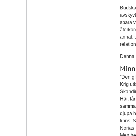
Budskap
avskyvä
spara v
återkom
annat, 
relatio
Denna b
Minne
”Den gl
Krig ut
Skandi
Här, lån
samma b
djupa h
finns. 
Norias 
Men hem