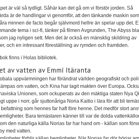
et är väl så tydligt. Såhär kan det gå om vi förstör jorden. Så
rda är de handlingar vi genomför, att den tänkande maskin so
åra minnen de facto begår självmord hellre än spelar upp det. Et
mande tema i sci-fi, tänker på filmen Avgrunden, The Abyss bl
som jag nyligen sett. Men det är också en mänsklig skildring av
ner, och en intressant föreställning av rymden och framtiden.
ok finns i Holas bibliotek.
t av vatten av Emmi Itäranta
obala uppvärmningen har förändrat världen geografiskt och polit
kämpas om vatten, och Kina har tagit makten över Europa. Ocks
naviska Unionen, som ockuperats av den mäktiga staten Nya Q
gt uppe i norr, går sjuttonåriga Noria Kaitio i lära för att bli temä
efattning som hennes far haft före henne. Det medför stort ans
emligheter. Bara temästaren känner till var de dolda vattenkällo
Som den naturliga källa Norias far har hand om - källan som förs
by med vatten.
ligheter förblir sällan hemligheter. När Norias far dör börjar a