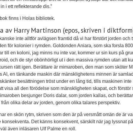
n i ett reflekterande dis.”
ok finns i Holas bibliotek.
a av Harry Martinson (epos, skriven i diktform
anske inte alltför avlägsen framtid då vi har förstört jorden och 
en för kolonier i rymden. Goldonden Aniara, som ska forsla 80
gar till en koloni, jag minns nu inte var, kommer ur sin kurs på gr
roid, och de styr obönhörligt ut i den massiva rymden utan att k
ursen rätt igen. Berättare är mimaroben, den man som sköter M
s AI, en tänkande maskin där mänsklighetens minnen är samla
känker besättningen tröst under en lång tid, tills maskinen inte
 att visa all den förödelse som mänskligheten skapat, och förstör 
Mimaroben besjunger Doris dalar, som jorden kallas, och berättar
från olika delar av jorden, genom olika talares perspektiv.
har en skön rytm, skriven som den är på versmått omän de är va
e konsekventa. Det känns konsekvent, särskilt när jag lyssnat på
 väl även inläsaren Ulf Palme en roll.