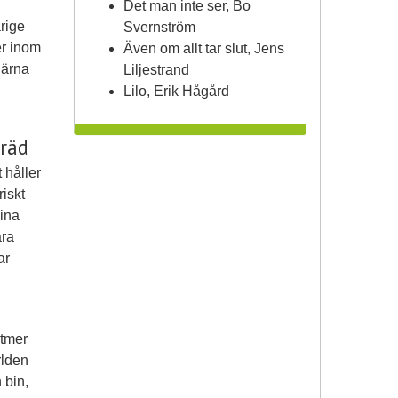
Det man inte ser, Bo
rige
Svernström
er inom
Även om allt tar slut, Jens
gärna
Liljestrand
Lilo, Erik Hågård
träd
 håller
riskt
ina
ära
ar
ltmer
rlden
 bin,