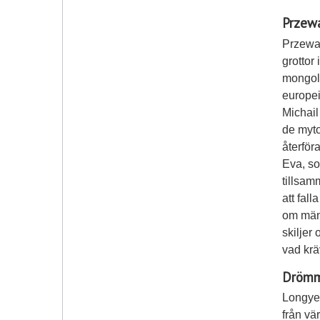
Przewa
Przewal
grottor
mongoli
europei
Michail
de myto
återför
Eva, so
tillsam
att fal
om männ
skiljer
vad krä
Drömm
Longyea
från vä