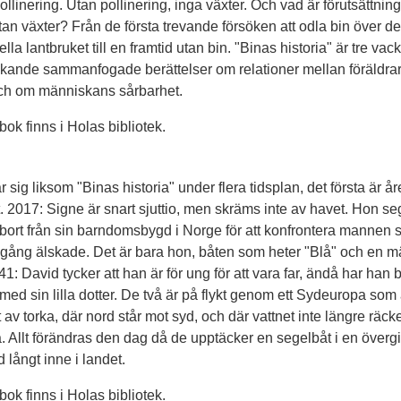
ollinering. Utan pollinering, inga växter. Och vad är förutsättnin
 utan växter? Från de första trevande försöken att odla bin över de
ella lantbruket till en framtid utan bin. "Binas historia" är tre vac
kande sammanfogade berättelser om relationer mellan föräldra
ch om människans sårbarhet.
ok finns i Holas bibliotek.
r sig liksom "Binas historia" under flera tidsplan, det första är å
t. 2017: Signe är snart sjuttio, men skräms inte av havet. Hon se
ort från sin barndomsbygd i Norge för att konfrontera mannen
gång älskade. Det är bara hon, båten som heter "Blå" och en mä
41: David tycker att han är för ung för att vara far, ändå har han bl
ed sin lilla dotter. De två är på flykt genom ett Sydeuropa som 
av torka, där nord står mot syd, och där vattnet inte längre räcker
a. Allt förändras den dag då de upptäcker en segelbåt i en överg
d långt inne i landet.
ok finns i Holas bibliotek.