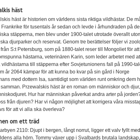
lkis häst
skis häst är historien om världens sista riktiga vildhästar. De m
 i Frankrike för tusentals år sedan och levde i århundraden på de
ska stäpperna, men blev under 1900-talet utrotade överallt utom
ska djurparker och reservat. Genom tre berättelser följer vi zoo
 från S:t Petersburg, som på 1880-talet reser till Mongoliet för att
mspunna hästarna, veterinären Karin, som leder arbetet med at
a vildhästarna till stäpperna efter Sovjetunionens fall på 1990-tal
m år 2064 kämpar för att kunna bo kvar på sin gård i Norge
mans med dottern Isa, samtidigt som världen runt omkring dem h
la samman. Przewalskis häst är en roman om människor och djur
iskodjuret. Hur har människan påverkat andra arter på jorden
 oss från djuren? Har vi någon möjlighet att korrigera våra misst
vs för att vi alla ska överleva?
en om ett träd
rbyen 2110: Djupt i bergen, långt norrut, ligger ett valv fyllt med
rldens alla hörn. Tommy växer upp i Svalbards brutala landskap