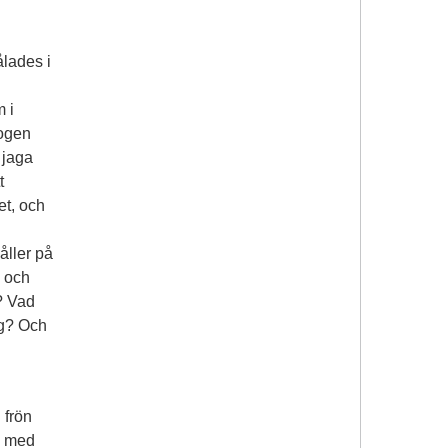
ålades i
 i
logen
 jaga
t
et, och
åller på
, och
? Vad
ag? Och
 frön
, med