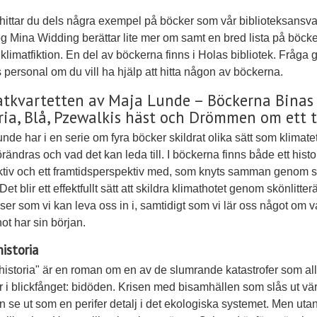
ittar du dels några exempel på böcker som vår biblioteksansva
 Mina Widding berättar lite mer om samt en bred lista på böck
klimatfiktion. En del av böckerna finns i Holas bibliotek. Fråga 
 personal om du vill ha hjälp att hitta någon av böckerna.
tkvartetten av Maja Lunde – Böckerna Binas
ria, Blå, Pzewalkis häst och Drömmen om ett 
nde har i en serie om fyra böcker skildrat olika sätt som klimatet
örändras och vad det kan leda till. I böckerna finns både ett histo
tiv och ett framtidsperspektiv med, som knyts samman genom s
et blir ett effektfullt sätt att skildra klimathotet genom skönlitter
lser som vi kan leva oss in i, samtidigt som vi lär oss något om v
ot har sin början.
historia
historia" är en roman om en av de slumrande katastrofer som al
i blickfånget: bidöden. Krisen med bisamhällen som slås ut vä
n se ut som en perifer detalj i det ekologiska systemet. Men utan