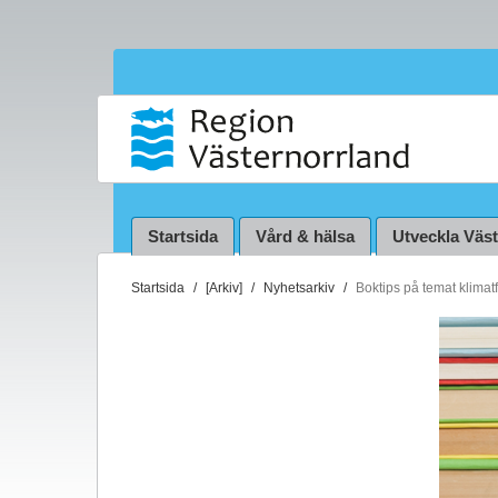
Startsida
Vård & hälsa
Utveckla Väs
D
Startsida
[Arkiv]
Nyhetsarkiv
Boktips på temat klimat
u
ä
r
h
ä
r
: