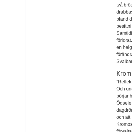
två brö
drabbas
bland d
besittn
Samtidi
förlorat
en helg
förändr
Svalbar
Krom
”Reflek
Och und
börjar 
Ödsele.
dagdrö
och att
Kromos
förvalt