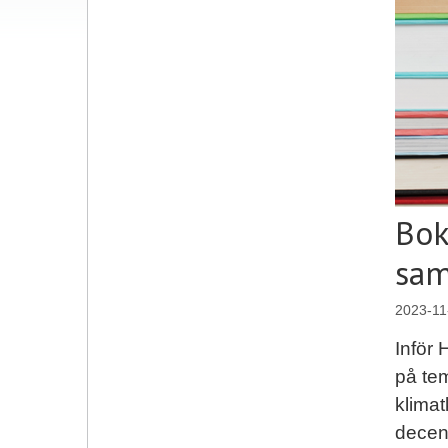
Bok
sam
2023-11
Inför 
på tem
klima
decen