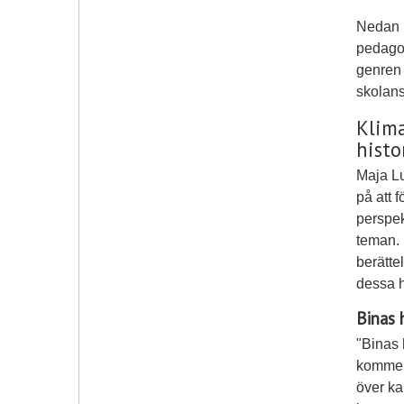
Nedan h
pedagog
genren 
skolans
Klima
histo
Maja Lu
på att f
perspek
teman. D
berätte
dessa h
Binas 
"Binas 
kommer 
över ka