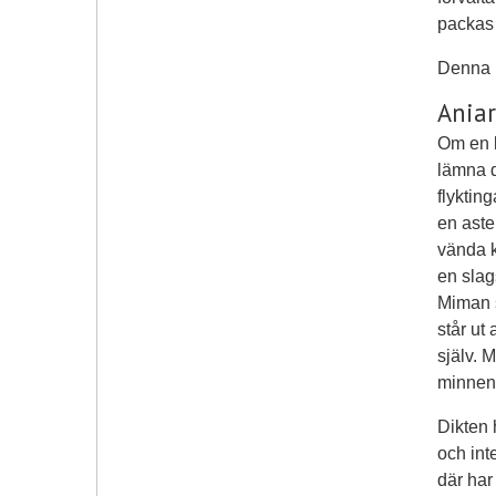
packas i
Denna b
Aniar
Om en k
lämna d
flyktin
en aste
vända k
en slag
Miman s
står ut
själv. 
minnen 
Dikten 
och int
där har