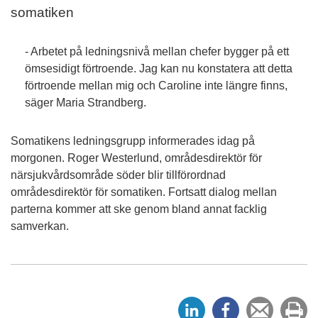
somatiken
- Arbetet på ledningsnivå mellan chefer bygger på ett
ömsesidigt förtroende. Jag kan nu konstatera att detta
förtroende mellan mig och Caroline inte längre finns,
säger Maria Strandberg.
Somatikens ledningsgrupp informerades idag på
morgonen. Roger Westerlund, områdesdirektör för
närsjukvårdsområde söder blir tillförordnad
områdesdirektör för somatiken. Fortsatt dialog mellan
parterna kommer att ske genom bland annat facklig
samverkan.
D
D
Tipsa
Sk
e
e
en
ut