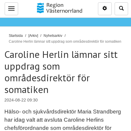
Inställninga
Sö
Meny
D
Startsida
[Arkiv]
Nyhetsarkiv
u
Caroline Herlin lämnar sitt uppdrag som områdesdirektör för somatiken
ä
Caroline Herlin lämnar sitt
r
uppdrag som
h
ä
områdesdirektör för
r
:
somatiken
2024-08-22 09:30
Hälso- och sjukvårdsdirektör Maria Strandberg
har idag valt att avsluta Caroline Herlins
chefsförordnande som områdesdirektör för