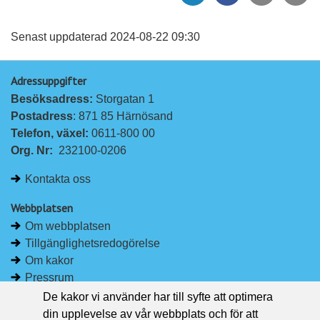
l
l
vän
a
a
Senast uppdaterad 2024-08-22 09:30
p
p
Adressuppgifter
å
å
Besöksadress: 
Storgatan 1
L
F
Postadress
: 871 85 Härnösand
i
a
Telefon, växel: 
0611-800 00
n
c
Org. Nr:
232100-0206
k
e
e
b
Kontakta oss
d
o
I
o
Webbplatsen
n
k
Om webbplatsen
Tillgänglighetsredogörelse
Om kakor
Pressrum
De kakor vi använder har till syfte att optimera
Håll dig uppdaterad
din upplevelse av vår webbplats och för att