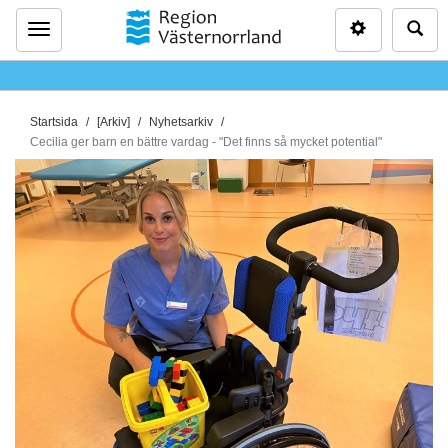
Inställninga
Sö
Meny
D
Startsida
[Arkiv]
Nyhetsarkiv
u
Cecilia ger barn en bättre vardag - "Det finns så mycket potential"
ä
r
h
ä
r
: