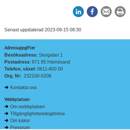
D
D
Tipsa
Sk
e
e
en
ut
l
l
vän
a
a
Senast uppdaterad 2023-09-15 08:30
p
p
Adressuppgifter
å
å
Besöksadress: 
Storgatan 1
L
F
Postadress
: 871 85 Härnösand
i
a
Telefon, växel: 
0611-800 00
n
c
Org. Nr:
232100-0206
k
e
e
b
Kontakta oss
d
o
I
o
Webbplatsen
n
k
Om webbplatsen
Tillgänglighetsredogörelse
Om kakor
Pressrum